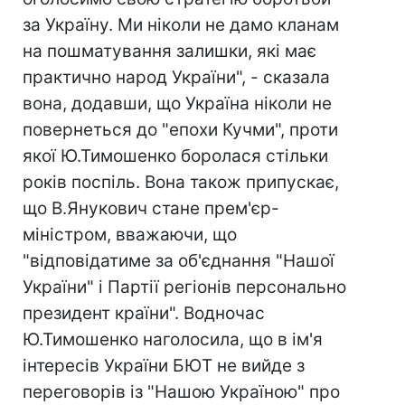
за Україну. Ми ніколи не дамо кланам
на пошматування залишки, які має
практично народ України", - сказала
вона, додавши, що Україна ніколи не
повернеться до "епохи Кучми", проти
якої Ю.Тимошенко боролася стільки
років поспіль. Вона також припускає,
що В.Янукович стане прем'єр-
міністром, вважаючи, що
"відповідатиме за об'єднання "Нашої
України" і Партії регіонів персонально
президент країни". Водночас
Ю.Тимошенко наголосила, що в ім'я
інтересів України БЮТ не вийде з
переговорів із "Нашою Україною" про