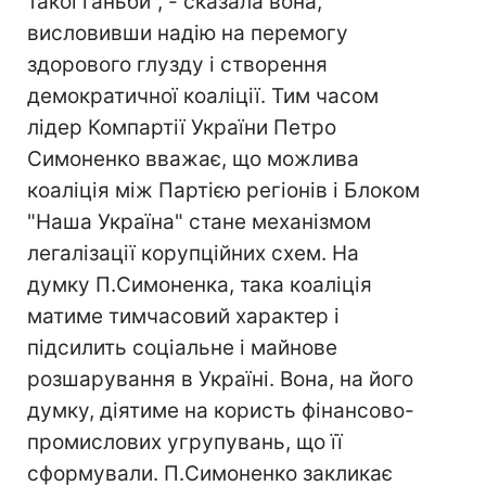
такої ганьби", - сказала вона,
висловивши надію на перемогу
здорового глузду і створення
демократичної коаліції. Тим часом
лідер Компартії України Петро
Симоненко вважає, що можлива
коаліція між Партією регіонів і Блоком
"Наша Україна" стане механізмом
легалізації корупційних схем. На
думку П.Симоненка, така коаліція
матиме тимчасовий характер і
підсилить соціальне і майнове
розшарування в Україні. Вона, на його
думку, діятиме на користь фінансово-
промислових угрупувань, що її
сформували. П.Симоненко закликає