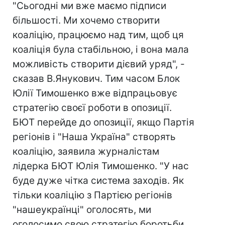
"Сьогодні ми вже маємо підписи
більшості. Ми хочемо створити
коаліцію, працюємо над тим, щоб ця
коаліція була стабільною, і вона мала
можливість створити дієвий уряд", -
сказав В.Янукович. Тим часом Блок
Юлії Тимошенко вже відпрацьовує
стратегію своєї роботи в опозиції.
БЮТ перейде до опозиції, якщо Партія
регіонів і "Наша Україна" створять
коаліцію, заявила журналістам
лідерка БЮТ Юлія Тимошенко. "У нас
буде дуже чітка система заходів. Як
тільки коаліцію з Партією регіонів
"нашеукраїнці" оголосять, ми
оголосимо свою стратегію боротьби