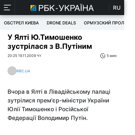
RU
ОБСТРЕЛ КИЕВА
DRONE DEALS
ОРМУЗСКИЙ ПРОЛИВ
У Ялті Ю.Тимошенко
зустрілася з В.Путіним
20:25 19.11.2009 Чт
5 мин
RBC.UA
Вчора в Ялті в Лівадійському палаці
зутрілися прем'єр-міністри України
Юлії Тимошенко і Російської
Федерації Володимир Путін.