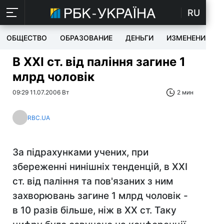
RU
ОБЩЕСТВО
ОБРАЗОВАНИЕ
ДЕНЬГИ
ИЗМЕНЕНИЯ
В XXI ст. від паління загине 1
млрд чоловік
09:29 11.07.2006 Вт
2 мин
RBC.UA
За підрахунками учених, при
збереженні нинішніх тенденцій, в XXI
ст. від паління та пов'язаних з ним
захворювань загине 1 млрд чоловік -
в 10 разів більше, ніж в XX ст. Таку