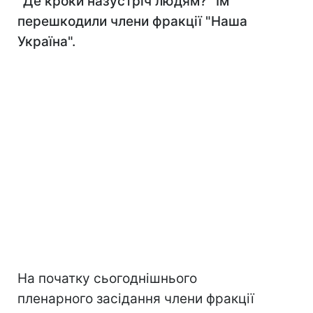
"Де кроки назустріч людям?" Їм
перешкодили члени фракції "Наша
Україна".
На початку сьогоднішнього
пленарного засідання члени фракції