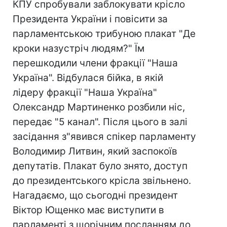
КПУ спробували заблокувати крісло
Президента України і повісити за
парламентською трибуною плакат "Де
кроки назустріч людям?" Їм
перешкодили члени фракції "Наша
Україна". Відбулася бійка, в якій
лідеру фракції "Наша Україна"
Олександр Мартиненко розбили ніс,
передає "5 канал". Після цього в залі
засідання з"явився спікер парламенту
Володимир Литвин, який заспокоїв
депутатів. Плакат було знято, доступ
до президентського крісла звільнено.
Нагадаємо, що сьогодні президент
Віктор Ющенко має виступити в
парламенті з щорічним посланням до