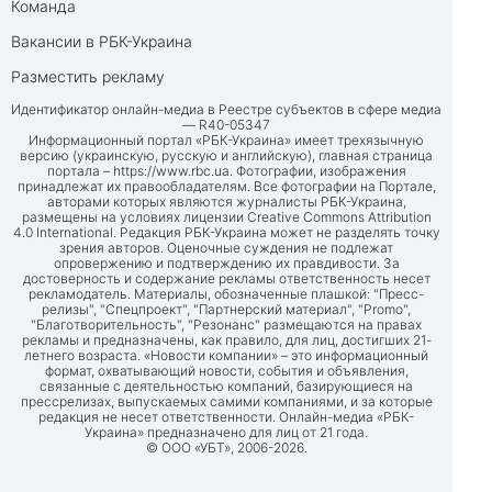
Команда
Вакансии в РБК-Украина
Разместить рекламу
Идентификатор онлайн-медиа в Реестре субъектов в сфере медиа
— R40-05347
Информационный портал «РБК-Украина» имеет трехязычную
версию (украинскую, русскую и английскую), главная страница
портала –
https://www.rbc.ua
. Фотографии, изображения
принадлежат их правообладателям. Все фотографии на Портале,
авторами которых являются журналисты РБК-Украина,
размещены на условиях лицензии Creative Commons Attribution
4.0 International. Редакция РБК-Украина может не разделять точку
зрения авторов. Оценочные суждения не подлежат
опровержению и подтверждению их правдивости. За
достоверность и содержание рекламы ответственность несет
рекламодатель. Материалы, обозначенные плашкой: "Пресс-
релизы", "Спецпроект", "Партнерский материал", "Promo",
"Благотворительность", "Резонанс" размещаются на правах
рекламы и предназначены, как правило, для лиц, достигших 21-
летнего возраста. «Новости компании» – это информационный
формат, охватывающий новости, события и объявления,
связанные с деятельностью компаний, базирующиеся на
прессрелизах, выпускаемых самими компаниями, и за которые
редакция не несет ответственности. Онлайн-медиа «РБК-
Украина» предназначено для лиц от 21 года.
© ООО «УБТ», 2006-2026.