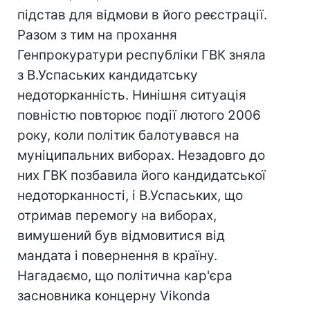
підстав для відмови в його реєстрації.
Разом з тим на прохання
Генпрокуратури республіки ГВК зняла
з В.Успаських кандидатську
недоторканність. Нинішня ситуація
повністю повторює події лютого 2006
року, коли політик балотувався на
муніципальних виборах. Незадовго до
них ГВК позбавила його кандидатської
недоторканності, і В.Успаських, що
отримав перемогу на виборах,
вимушений був відмовитися від
мандата і повернення в країну.
Нагадаємо, що політична кар'єра
засновника концерну Vikonda