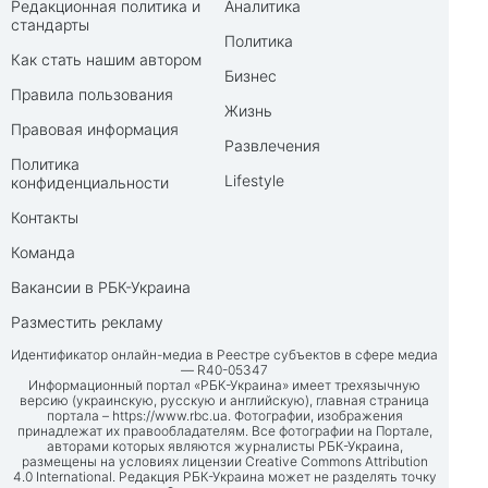
Редакционная политика и
Аналитика
стандарты
Политика
Как стать нашим автором
Бизнес
Правила пользования
Жизнь
Правовая информация
Развлечения
Политика
Lifestyle
конфиденциальности
Контакты
Команда
Вакансии в РБК-Украина
Разместить рекламу
Идентификатор онлайн-медиа в Реестре субъектов в сфере медиа
— R40-05347
Информационный портал «РБК-Украина» имеет трехязычную
версию (украинскую, русскую и английскую), главная страница
портала –
https://www.rbc.ua
. Фотографии, изображения
принадлежат их правообладателям. Все фотографии на Портале,
авторами которых являются журналисты РБК-Украина,
размещены на условиях лицензии Creative Commons Attribution
4.0 International. Редакция РБК-Украина может не разделять точку