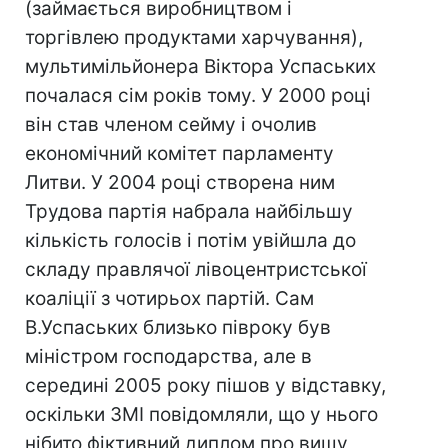
(займається виробництвом і
торгівлею продуктами харчування),
мультимільйонера Віктора Успаських
почалася сім років тому. У 2000 році
він став членом сейму і очолив
економічний комітет парламенту
Литви. У 2004 році створена ним
Трудова партія набрала найбільшу
кількість голосів і потім увійшла до
складу правлячої лівоцентристської
коаліції з чотирьох партій. Сам
В.Успаських близько півроку був
міністром господарства, але в
середині 2005 року пішов у відставку,
оскільки ЗМІ повідомляли, що у нього
нібито фіктивний диплом про вищу