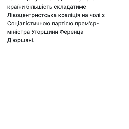
країни більшість складатиме
Лівоцентристська коаліція на чолі з
Соціалістичною партією прем'єр-
міністра Угорщини Ференца
Д'юршані.