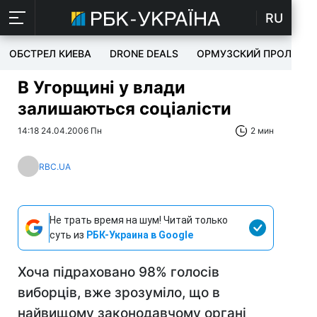
RU
ОБСТРЕЛ КИЕВА
DRONE DEALS
ОРМУЗСКИЙ ПРОЛИВ
В Угорщині у влади
залишаються соціалісти
14:18 24.04.2006 Пн
2 мин
RBC.UA
Не трать время на шум! Читай только
суть из
РБК-Украина в Google
Хоча підраховано 98% голосів
виборців, вже зрозуміло, що в
найвищому законодавчому органі