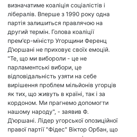
визначатиме коаліція соціалістів і
лібералів. Вперше з 1990 року одна
партія залишиться правлячою на
другий термін. Голова коаліції
прем'єр-міністр Угорщини Ференц
Д'юршані не приховує своїх емоцій.
"Те, що ми вибороли - це не
парламентські вибори, це
відповідальність узяти на себе
вирішення проблем мільйонів угорців
як тих, що живуть в країні, так і за
кордоном. Ми прагнемо допомогти
нашому народу", - заявив Ф.
Д'юршані. Лідер угорської опозиційної
правої партії "Фідес" Віктор Орбан, що