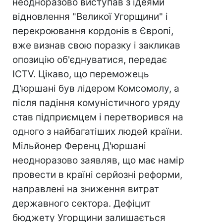
неодноразово виступав з ідеями
відновлення "Великої Угорщини" і
перекроювання кордонів в Європі,
вже визнав свою поразку і закликав
опозицію об'єднуватися, передає
ICTV. Цікаво, що переможець
Д'юршані був лідером Комсомолу, а
після падіння комуністичного уряду
став підприємцем і перетворився на
одного з найбагатіших людей країни.
Мільйонер Ференц Д'юршані
неодноразово заявляв, що має намір
провести в країні серйозні реформи,
направлені на зниження витрат
державного сектора. Дефіцит
бюджету Угорщини залишається