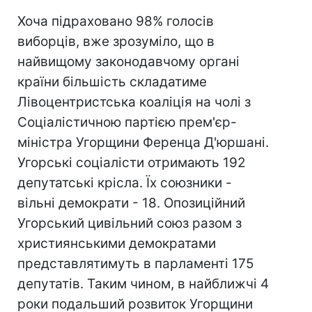
Хоча підраховано 98% голосів
виборців, вже зрозуміло, що в
найвищому законодавчому органі
країни більшість складатиме
Лівоцентристська коаліція на чолі з
Соціалістичною партією прем'єр-
міністра Угорщини Ференца Д'юршані.
Угорські соціалісти отримають 192
депутатські крісла. Їх союзники -
вільні демократи - 18. Опозиційний
Угорський цивільний союз разом з
християнськими демократами
представлятимуть в парламенті 175
депутатів. Таким чином, в найближчі 4
роки подальший розвиток Угорщини