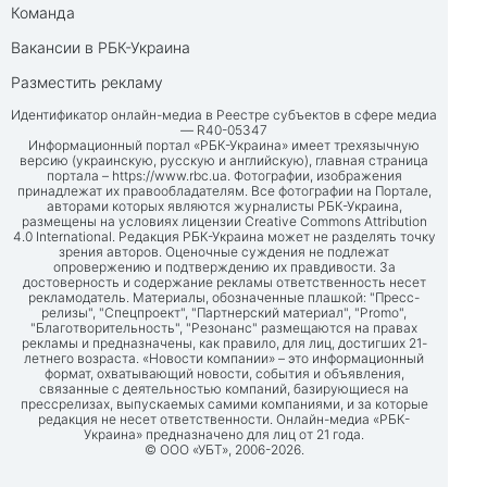
Команда
Вакансии в РБК-Украина
Разместить рекламу
Идентификатор онлайн-медиа в Реестре субъектов в сфере медиа
— R40-05347
Информационный портал «РБК-Украина» имеет трехязычную
версию (украинскую, русскую и английскую), главная страница
портала –
https://www.rbc.ua
. Фотографии, изображения
принадлежат их правообладателям. Все фотографии на Портале,
авторами которых являются журналисты РБК-Украина,
размещены на условиях лицензии Creative Commons Attribution
4.0 International. Редакция РБК-Украина может не разделять точку
зрения авторов. Оценочные суждения не подлежат
опровержению и подтверждению их правдивости. За
достоверность и содержание рекламы ответственность несет
рекламодатель. Материалы, обозначенные плашкой: "Пресс-
релизы", "Спецпроект", "Партнерский материал", "Promo",
"Благотворительность", "Резонанс" размещаются на правах
рекламы и предназначены, как правило, для лиц, достигших 21-
летнего возраста. «Новости компании» – это информационный
формат, охватывающий новости, события и объявления,
связанные с деятельностью компаний, базирующиеся на
прессрелизах, выпускаемых самими компаниями, и за которые
редакция не несет ответственности. Онлайн-медиа «РБК-
Украина» предназначено для лиц от 21 года.
© ООО «УБТ», 2006-2026.