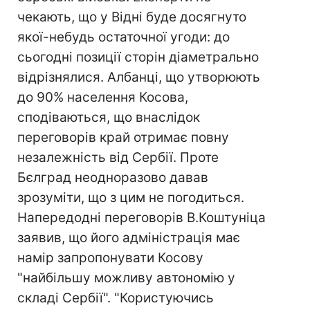
чекають, що у Відні буде досягнуто
якої-небудь остаточної угоди: до
сьогодні позиції сторін діаметрально
відрізнялися. Албанці, що утворюють
до 90% населення Косова,
сподіваються, що внаслідок
переговорів край отримає повну
незалежність від Сербії. Проте
Бєлград неодноразово давав
зрозуміти, що з цим не погодиться.
Напередодні переговорів В.Коштуніца
заявив, що його адміністрація має
намір запропонувати Косову
"найбільшу можливу автономію у
складі Сербії". "Користуючись