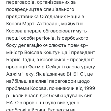
переговорів, організованих за
посередництва спеціального
представника Об'єднаних Націй в
Косові Марті Ахтісаарі, майбутнє
Косова вперше обговорюватимуть
перші особи регіонів. Із сербського
боку делегацію очолюють прем'єр-
міністр Воїслав Коштуніца і президент
Борис Тадіч, з косовської - президент
провінції Фатмір Сейду і голова уряду
Аджім Чеку. Як відзначає Бі-Бі-Сі, це
найбільш важливі переговори щодо
проблеми Косова, починаючи від 1999
р., коли внаслідок бомбардувань сил
НАТО з провінції було виведено
сербські війська. Експерти не