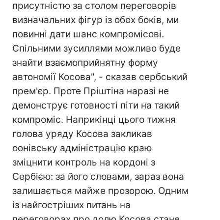
присутністю за столом переговорів
визначальних фігур із обох боків, ми
повинні дати шанс компромісові.
Спільними зусиллями можливо буде
знайти взаємоприйнятну форму
автономії Косова", - сказав сербський
прем'єр. Проте Пріштіна наразі не
демонструє готовності піти на такий
компроміс. Наприкінці цього тижня
голова уряду Косова закликав
оонівську адміністрацію краю
зміцнити контроль на кордоні з
Сербією: за його словами, зараз вона
залишається майже прозорою. Одним
із найгостріших питань на
переговорах про долю Косова стане