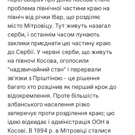
проблема північної частини краю на
північ від річки Ібар, що розділяє
місто Мітровіцу. Тут живуть назагал
серби, і останнім часом лунають
заклики приєднати цю частину краю
до Сербії. У червні серби, що живуть
на півночі Косова, оголосили
"надзвичайний стан" і перервали
зв'язки з Пріштіною - це рішення
багато хто розцінив як перший крок до
відокремлення. Проте більшість
албанського населення різко
заперечує проти розділення краю; цю
ідею відкидає і адміністрація ООН в
Косові. В 1994 р. в Мітровіці сталися