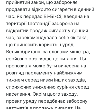
прийнятий закон, що забороняє
продавати відкрито сигарети в денний
час. Як передає Бі-Бі-Сі, введена на
території Шотландії заборона на
відкритий продаж сигарет у денний
час, зарекомендувала себе як така,
що приносить користь, і уряд
Великобританії, за словами міністра,
серйозно розглядає це питання. Ця
пропозиція може бути винесена на
розгляд парламенту найближчим
тижнем серед низки інших заходів,
сприяючих зниженню куріння серед
населення. Окрім цього заходу,
проект уряду передбачає заборону
автоматів з продажу сигарет. На