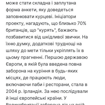
може стати складна і заплутана
форма анкети, яку доведеться
заповнювати курцеві. Ініціатори
проекту, нагадують, що близько 70%
британців, що "курять", бажають
позбавитися від шкідливої звички. На
їхню думку, додаткові труднощі на
шляху до мети тільки укріплять їх в
цьому прагненні. Першою державою
Європи, в якій була введена повна
заборона на куріння в будь-яких
місцях, де працюють люди,
включаючи паби і ресторани, стала в
2004 р. Ірландія. За нею послідували
й інші європейські країни. У
Великобританії заборона діє на всій