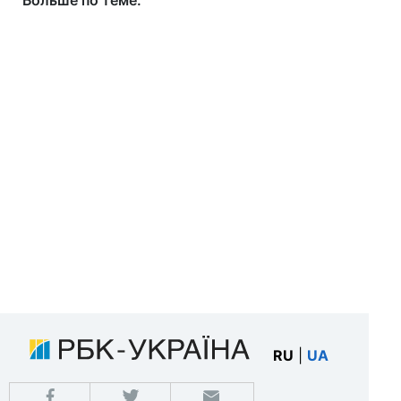
Больше по теме:
RU
|
UA