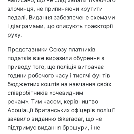
написано, що не слід хапати тікаючого
злочинця, не припиняючи крутити
педалі. Видання забезпечене схемами
і діаграмами, що описують траєкторії
руху.
Представники Союзу платників
податків вже виразили обурення з
приводу того, що поліція витрачає
години робочого часу і тисячі фунтів
бюджетних коштів на навчання своїх
співробітників «очевидним
речам». Тим часом, керівництво
Асоціації британських офіцерів поліції
заявило виданню Bikeradar, що не
підтримує видання брошури, і не