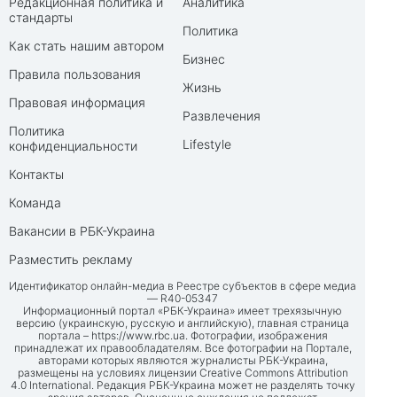
Редакционная политика и
Аналитика
стандарты
Политика
Как стать нашим автором
Бизнес
Правила пользования
Жизнь
Правовая информация
Развлечения
Политика
Lifestyle
конфиденциальности
Контакты
Команда
Вакансии в РБК-Украина
Разместить рекламу
Идентификатор онлайн-медиа в Реестре субъектов в сфере медиа
— R40-05347
Информационный портал «РБК-Украина» имеет трехязычную
версию (украинскую, русскую и английскую), главная страница
портала –
https://www.rbc.ua
. Фотографии, изображения
принадлежат их правообладателям. Все фотографии на Портале,
авторами которых являются журналисты РБК-Украина,
размещены на условиях лицензии Creative Commons Attribution
4.0 International. Редакция РБК-Украина может не разделять точку