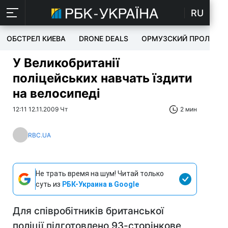
RU
ОБСТРЕЛ КИЕВА
DRONE DEALS
ОРМУЗСКИЙ ПРОЛИВ
У Великобританії
поліцейських навчать їздити
на велосипеді
12:11 12.11.2009 Чт
2 мин
RBC.UA
Не трать время на шум! Читай только
суть из
РБК-Украина в Google
Для співробітників британської
поліції підготовлено 93-сторінкове