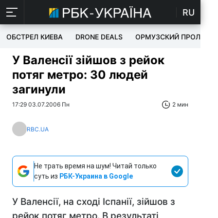
RU
ОБСТРЕЛ КИЕВА
DRONE DEALS
ОРМУЗСКИЙ ПРОЛИВ
У Валенсії зійшов з рейок
потяг метро: 30 людей
загинули
17:29 03.07.2006 Пн
2 мин
RBC.UA
Не трать время на шум! Читай только
суть из
РБК-Украина в Google
У Валенсії, на сході Іспанії, зійшов з
рейок потяг метро. В результаті