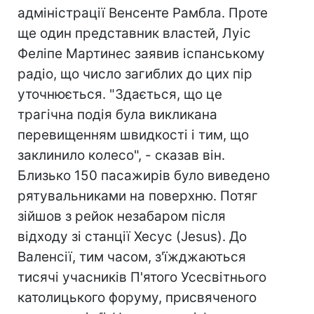
адміністрації Венсенте Рамбла. Проте
ще один представник властей, Луіс
Феліпе Мартинеc заявив іспанському
радіо, що число загиблих до цих пір
уточнюється. "Здається, що це
трагічна подія була викликана
перевищенням швидкості і тим, що
заклинило колесо", - сказав він.
Близько 150 пасажирів було виведено
рятувальниками на поверхню. Потяг
зійшов з рейок незабаром після
відходу зі станції Хесус (Jesus). До
Валенсії, тим часом, з'їжджаються
тисячі учасників П'ятого Усесвітнього
католицького форуму, присвяченого