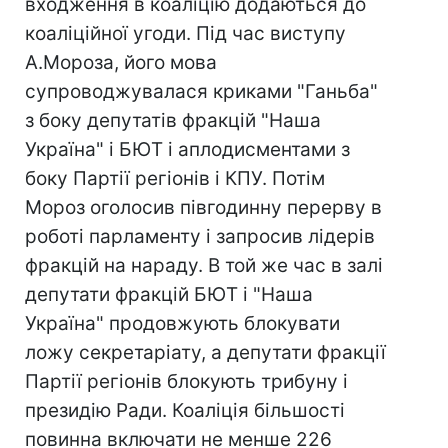
входження в коаліцію додаються до
коаліційної угоди. Під час виступу
А.Мороза, його мова
супроводжувалася криками "Ганьба"
з боку депутатів фракцій "Наша
Україна" і БЮТ і аплодисментами з
боку Партії регіонів і КПУ. Потім
Мороз оголосив півгодинну перерву в
роботі парламенту і запросив лідерів
фракцій на нараду. В той же час в залі
депутати фракцій БЮТ і "Наша
Україна" продовжують блокувати
ложу секретаріату, а депутати фракції
Партії регіонів блокують трибуну і
президію Ради. Коаліція більшості
повинна включати не менше 226