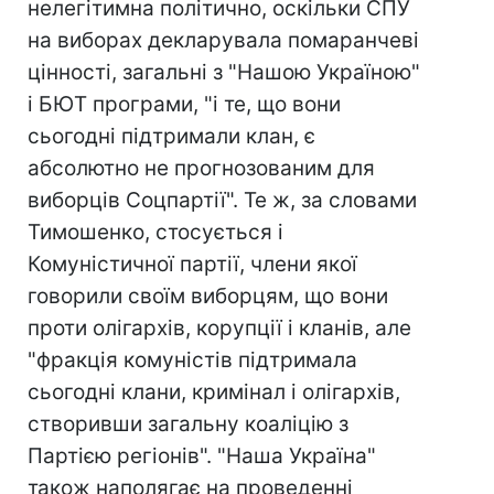
нелегітимна політично, оскільки СПУ
на виборах декларувала помаранчеві
цінності, загальні з "Нашою Україною"
і БЮТ програми, "і те, що вони
сьогодні підтримали клан, є
абсолютно не прогнозованим для
виборців Соцпартії". Те ж, за словами
Тимошенко, стосується і
Комуністичної партії, члени якої
говорили своїм виборцям, що вони
проти олігархів, корупції і кланів, але
"фракція комуністів підтримала
сьогодні клани, кримінал і олігархів,
створивши загальну коаліцію з
Партією регіонів". "Наша Україна"
також наполягає на проведенні