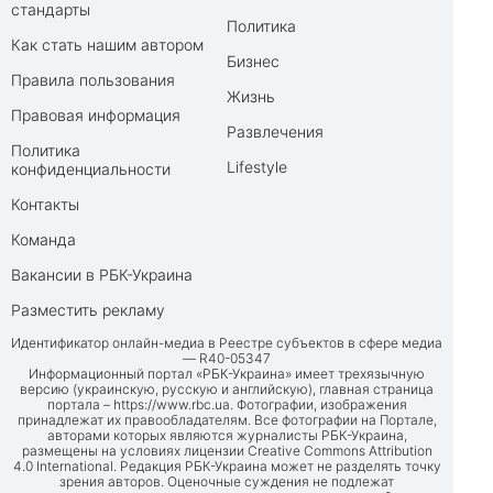
стандарты
Политика
Как стать нашим автором
Бизнес
Правила пользования
Жизнь
Правовая информация
Развлечения
Политика
Lifestyle
конфиденциальности
Контакты
Команда
Вакансии в РБК-Украина
Разместить рекламу
Идентификатор онлайн-медиа в Реестре субъектов в сфере медиа
— R40-05347
Информационный портал «РБК-Украина» имеет трехязычную
версию (украинскую, русскую и английскую), главная страница
портала –
https://www.rbc.ua
. Фотографии, изображения
принадлежат их правообладателям. Все фотографии на Портале,
авторами которых являются журналисты РБК-Украина,
размещены на условиях лицензии Creative Commons Attribution
4.0 International. Редакция РБК-Украина может не разделять точку
зрения авторов. Оценочные суждения не подлежат