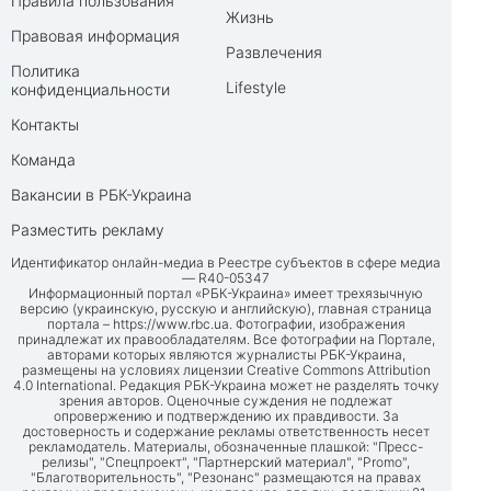
Правила пользования
Жизнь
Правовая информация
Развлечения
Политика
Lifestyle
конфиденциальности
Контакты
Команда
Вакансии в РБК-Украина
Разместить рекламу
Идентификатор онлайн-медиа в Реестре субъектов в сфере медиа
— R40-05347
Информационный портал «РБК-Украина» имеет трехязычную
версию (украинскую, русскую и английскую), главная страница
портала –
https://www.rbc.ua
. Фотографии, изображения
принадлежат их правообладателям. Все фотографии на Портале,
авторами которых являются журналисты РБК-Украина,
размещены на условиях лицензии Creative Commons Attribution
4.0 International. Редакция РБК-Украина может не разделять точку
зрения авторов. Оценочные суждения не подлежат
опровержению и подтверждению их правдивости. За
достоверность и содержание рекламы ответственность несет
рекламодатель. Материалы, обозначенные плашкой: "Пресс-
релизы", "Спецпроект", "Партнерский материал", "Promo",
"Благотворительность", "Резонанс" размещаются на правах