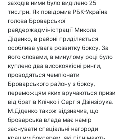
заходів ними було виділено 25
тис.грн. Як повідомив РБК-Україна
голова Броварської
райдержадміністрації Микола
Діденко, в районі приділяється
особлива увага розвитку боксу. За
його словами, в минулому році було
куплено два високоякісні ринги,
проводяться чемпіонати
Броварського району з боксу,
переможцям яких вручаються призи
від братів Клічко і Сергія Дзінзірука.
М.Діденко також відзначив, що
броварська влада має намір
заснувати спеціальні нагороди
кращим боксерам, які піднімають