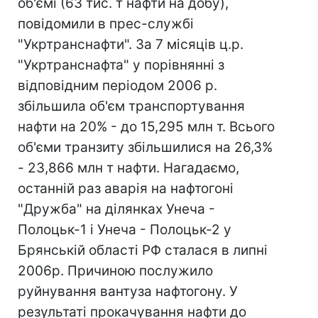
об'ємі (63 тис. т нафти на добу),
повідомили в прес-службі
"Укртранснафти". За 7 місяців ц.р.
"Укртранснафта" у порівнянні з
відповідним періодом 2006 р.
збільшила об'єм транспортування
нафти на 20% - до 15,295 млн т. Всього
об'єми транзиту збільшилися на 26,3%
- 23,866 млн т нафти. Нагадаємо,
останній раз аварія на нафтогоні
"Дружба" на ділянках Унеча -
Полоцьк-1 і Унеча - Полоцьк-2 у
Брянській області РФ сталася в липні
2006р. Причиною послужило
руйнування вантуза нафтогону. У
результаті прокачування нафти до