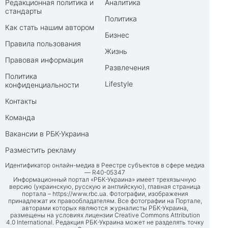
Редакционная политика и
Аналитика
стандарты
Политика
Как стать нашим автором
Бизнес
Правила пользования
Жизнь
Правовая информация
Развлечения
Политика
Lifestyle
конфиденциальности
Контакты
Команда
Вакансии в РБК-Украина
Разместить рекламу
Идентификатор онлайн-медиа в Реестре субъектов в сфере медиа
— R40-05347
Информационный портал «РБК-Украина» имеет трехязычную
версию (украинскую, русскую и английскую), главная страница
портала –
https://www.rbc.ua
. Фотографии, изображения
принадлежат их правообладателям. Все фотографии на Портале,
авторами которых являются журналисты РБК-Украина,
размещены на условиях лицензии Creative Commons Attribution
4.0 International. Редакция РБК-Украина может не разделять точку