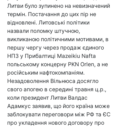
Литви було зупинено на невизначений
термін. Постачання до цих пір не
відновлені. Литовські політики
назвали поломку штучною,
викликаною політичними мотивами, в
першу чергу через продаж єдиного
НПЗ у Прибалтиці Mazeikiu Nafta
польському концерну PKN Orlen, а не
російським нафтокомпаніям.
Незадоволення Вільнюса досягло
свого апогею в середині травня ц.р.,
коли президент Литви Валдас
Адамкус заявив, що його країна може
заблокувати переговори між РФ та ЄС
про укладення нового договору про