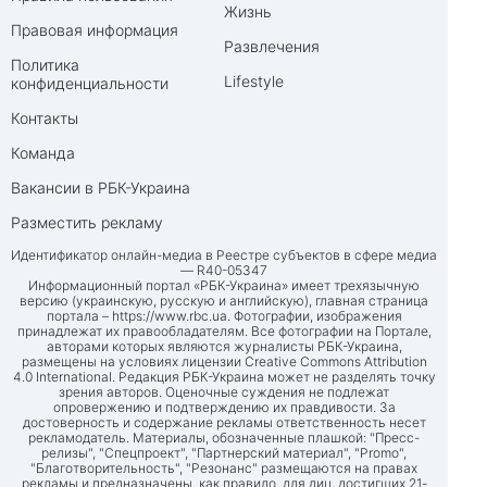
Жизнь
Правовая информация
Развлечения
Политика
Lifestyle
конфиденциальности
Контакты
Команда
Вакансии в РБК-Украина
Разместить рекламу
Идентификатор онлайн-медиа в Реестре субъектов в сфере медиа
— R40-05347
Информационный портал «РБК-Украина» имеет трехязычную
версию (украинскую, русскую и английскую), главная страница
портала –
https://www.rbc.ua
. Фотографии, изображения
принадлежат их правообладателям. Все фотографии на Портале,
авторами которых являются журналисты РБК-Украина,
размещены на условиях лицензии Creative Commons Attribution
4.0 International. Редакция РБК-Украина может не разделять точку
зрения авторов. Оценочные суждения не подлежат
опровержению и подтверждению их правдивости. За
достоверность и содержание рекламы ответственность несет
рекламодатель. Материалы, обозначенные плашкой: "Пресс-
релизы", "Спецпроект", "Партнерский материал", "Promo",
"Благотворительность", "Резонанс" размещаются на правах
рекламы и предназначены, как правило, для лиц, достигших 21-