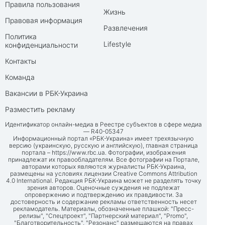
Правила пользования
Жизнь
Правовая информация
Развлечения
Политика
Lifestyle
конфиденциальности
Контакты
Команда
Вакансии в РБК-Украина
Разместить рекламу
Идентификатор онлайн-медиа в Реестре субъектов в сфере медиа
— R40-05347
Информационный портал «РБК-Украина» имеет трехязычную
версию (украинскую, русскую и английскую), главная страница
портала –
https://www.rbc.ua
. Фотографии, изображения
принадлежат их правообладателям. Все фотографии на Портале,
авторами которых являются журналисты РБК-Украина,
размещены на условиях лицензии Creative Commons Attribution
4.0 International. Редакция РБК-Украина может не разделять точку
зрения авторов. Оценочные суждения не подлежат
опровержению и подтверждению их правдивости. За
достоверность и содержание рекламы ответственность несет
рекламодатель. Материалы, обозначенные плашкой: "Пресс-
релизы", "Спецпроект", "Партнерский материал", "Promo",
"Благотворительность", "Резонанс" размещаются на правах