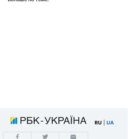
RU
|
UA