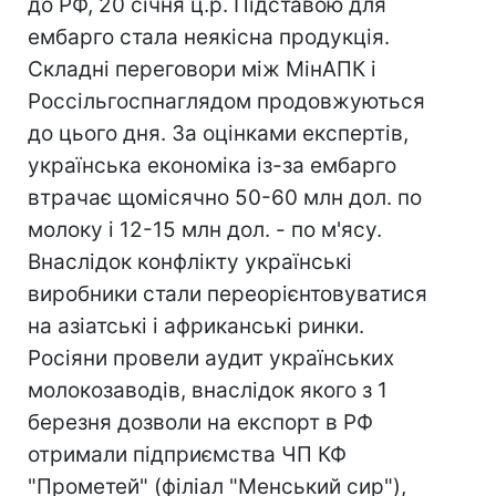
до РФ, 20 січня ц.р. Підставою для
ембарго стала неякісна продукція.
Складні переговори між МінАПК і
Россільгоспнаглядом продовжуються
до цього дня. За оцінками експертів,
українська економіка із-за ембарго
втрачає щомісячно 50-60 млн дол. по
молоку і 12-15 млн дол. - по м'ясу.
Внаслідок конфлікту українські
виробники стали переорієнтовуватися
на азіатські і африканські ринки.
Росіяни провели аудит українських
молокозаводів, внаслідок якого з 1
березня дозволи на експорт в РФ
отримали підприємства ЧП КФ
"Прометей" (філіал "Менський сир"),