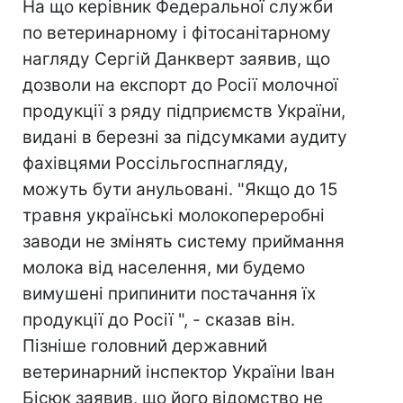
На що керівник Федеральної служби
по ветеринарному і фітосанітарному
нагляду Сергій Данкверт заявив, що
дозволи на експорт до Росії молочної
продукції з ряду підприємств України,
видані в березні за підсумками аудиту
фахівцями Россільгоспнагляду,
можуть бути анульовані. "Якщо до 15
травня українські молокопереробні
заводи не змінять систему приймання
молока від населення, ми будемо
вимушені припинити постачання їх
продукції до Росії ", - сказав він.
Пізніше головний державний
ветеринарний інспектор України Іван
Бісюк заявив, що його відомство не