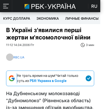
RU
КУРС ДОЛЛАРА
ЭКОНОМИКА
ЛИЧНЫЕ ФИНАНСЫ
T
В Україні з'явилися перші
жертви м'ясомолочної війни
11:12 14.04.2006 Пт
3 мин
RBC.UA
Не трать время на шум! Читай только
суть из
РБК-Украина в Google
На Дубненському молокозаводі
"Дубномолоко" (Рівненська область)
із-за зменшення об'ємів виробництва,