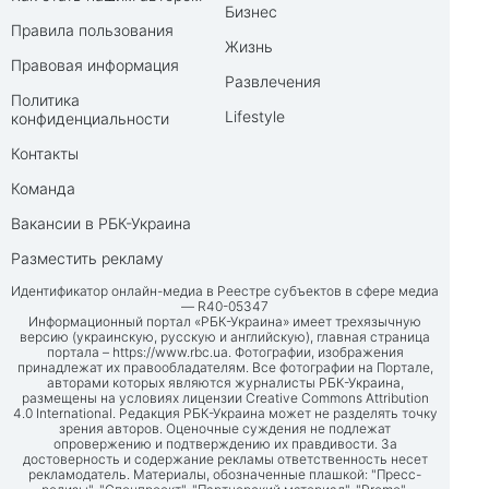
Бизнес
Правила пользования
Жизнь
Правовая информация
Развлечения
Политика
Lifestyle
конфиденциальности
Контакты
Команда
Вакансии в РБК-Украина
Разместить рекламу
Идентификатор онлайн-медиа в Реестре субъектов в сфере медиа
— R40-05347
Информационный портал «РБК-Украина» имеет трехязычную
версию (украинскую, русскую и английскую), главная страница
портала –
https://www.rbc.ua
. Фотографии, изображения
принадлежат их правообладателям. Все фотографии на Портале,
авторами которых являются журналисты РБК-Украина,
размещены на условиях лицензии Creative Commons Attribution
4.0 International. Редакция РБК-Украина может не разделять точку
зрения авторов. Оценочные суждения не подлежат
опровержению и подтверждению их правдивости. За
достоверность и содержание рекламы ответственность несет
рекламодатель. Материалы, обозначенные плашкой: "Пресс-