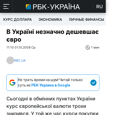
RU
КУРС ДОЛЛАРА
ЭКОНОМИКА
ЛИЧНЫЕ ФИНАНСЫ
T
В Україні незначно дешевшає
євро
11:10 01.10.2008 Ср
1 мин
RBC.UA
Не трать время на шум! Читай только
суть из
РБК-Украина в Google
Сьогодні в обмінних пунктах України
курс європейської валюти трохи
знизився. У той же час курси покупки