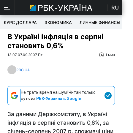
RU
КУРС ДОЛЛАРА
ЭКОНОМИКА
ЛИЧНЫЕ ФИНАНСЫ
T
В Україні інфляція в серпні
становить 0,6%
13:07 07.09.2007 Пт
1 мин
RBC.UA
Не трать время на шум! Читай только
суть из
РБК-Украина в Google
За даними Держкомстату, в Україні
інфляція в серпні становить 0,6%, за
січень-серпень 2007 р. споживчі ціни