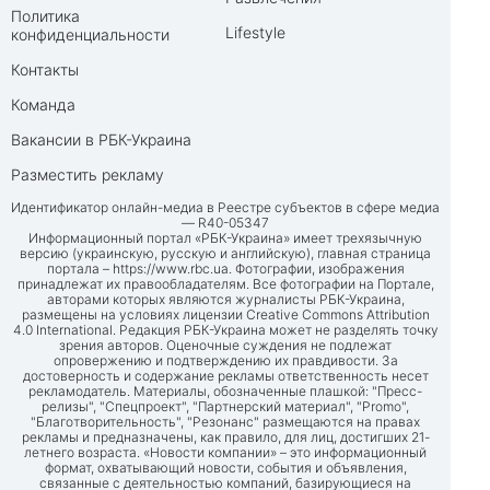
Политика
Lifestyle
конфиденциальности
Контакты
Команда
Вакансии в РБК-Украина
Разместить рекламу
Идентификатор онлайн-медиа в Реестре субъектов в сфере медиа
— R40-05347
Информационный портал «РБК-Украина» имеет трехязычную
версию (украинскую, русскую и английскую), главная страница
портала –
https://www.rbc.ua
. Фотографии, изображения
принадлежат их правообладателям. Все фотографии на Портале,
авторами которых являются журналисты РБК-Украина,
размещены на условиях лицензии Creative Commons Attribution
4.0 International. Редакция РБК-Украина может не разделять точку
зрения авторов. Оценочные суждения не подлежат
опровержению и подтверждению их правдивости. За
достоверность и содержание рекламы ответственность несет
рекламодатель. Материалы, обозначенные плашкой: "Пресс-
релизы", "Спецпроект", "Партнерский материал", "Promo",
"Благотворительность", "Резонанс" размещаются на правах
рекламы и предназначены, как правило, для лиц, достигших 21-
летнего возраста. «Новости компании» – это информационный
формат, охватывающий новости, события и объявления,
связанные с деятельностью компаний, базирующиеся на