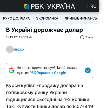
RU
КУРС ДОЛЛАРА
ЭКОНОМИКА
ЛИЧНЫЕ ФИНАНСЫ
T
В Україні дорожчає долар
11:13 12.11.2009 Чт
2 мин
RBC.UA
Не трать время на шум! Читай только
суть из
РБК-Украина в Google
Курси купівлі-продажу долара на
готівковому ринку України
підвищилися сьогодні на 1-2 копійки.
Так, купують банки долар по 8,07-8,19