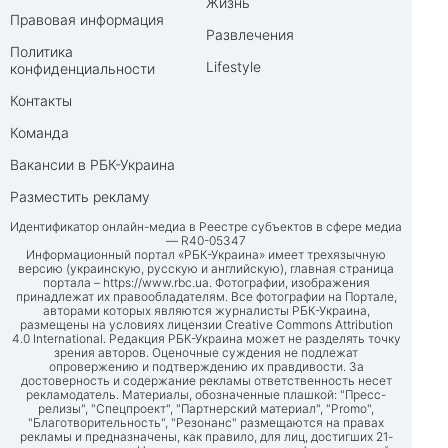
Жизнь
Правовая информация
Развлечения
Политика
Lifestyle
конфиденциальности
Контакты
Команда
Вакансии в РБК-Украина
Разместить рекламу
Идентификатор онлайн-медиа в Реестре субъектов в сфере медиа
— R40-05347
Информационный портал «РБК-Украина» имеет трехязычную
версию (украинскую, русскую и английскую), главная страница
портала –
https://www.rbc.ua
. Фотографии, изображения
принадлежат их правообладателям. Все фотографии на Портале,
авторами которых являются журналисты РБК-Украина,
размещены на условиях лицензии Creative Commons Attribution
4.0 International. Редакция РБК-Украина может не разделять точку
зрения авторов. Оценочные суждения не подлежат
опровержению и подтверждению их правдивости. За
достоверность и содержание рекламы ответственность несет
рекламодатель. Материалы, обозначенные плашкой: "Пресс-
релизы", "Спецпроект", "Партнерский материал", "Promo",
"Благотворительность", "Резонанс" размещаются на правах
рекламы и предназначены, как правило, для лиц, достигших 21-