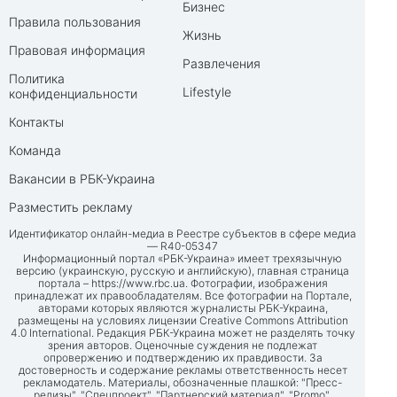
Бизнес
Правила пользования
Жизнь
Правовая информация
Развлечения
Политика
Lifestyle
конфиденциальности
Контакты
Команда
Вакансии в РБК-Украина
Разместить рекламу
Идентификатор онлайн-медиа в Реестре субъектов в сфере медиа
— R40-05347
Информационный портал «РБК-Украина» имеет трехязычную
версию (украинскую, русскую и английскую), главная страница
портала –
https://www.rbc.ua
. Фотографии, изображения
принадлежат их правообладателям. Все фотографии на Портале,
авторами которых являются журналисты РБК-Украина,
размещены на условиях лицензии Creative Commons Attribution
4.0 International. Редакция РБК-Украина может не разделять точку
зрения авторов. Оценочные суждения не подлежат
опровержению и подтверждению их правдивости. За
достоверность и содержание рекламы ответственность несет
рекламодатель. Материалы, обозначенные плашкой: "Пресс-
релизы", "Спецпроект", "Партнерский материал", "Promo",