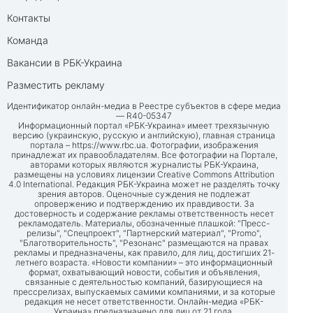
Контакты
Команда
Вакансии в РБК-Украина
Разместить рекламу
Идентификатор онлайн-медиа в Реестре субъектов в сфере медиа
— R40-05347
Информационный портал «РБК-Украина» имеет трехязычную
версию (украинскую, русскую и английскую), главная страница
портала –
https://www.rbc.ua
. Фотографии, изображения
принадлежат их правообладателям. Все фотографии на Портале,
авторами которых являются журналисты РБК-Украина,
размещены на условиях лицензии Creative Commons Attribution
4.0 International. Редакция РБК-Украина может не разделять точку
зрения авторов. Оценочные суждения не подлежат
опровержению и подтверждению их правдивости. За
достоверность и содержание рекламы ответственность несет
рекламодатель. Материалы, обозначенные плашкой: "Пресс-
релизы", "Спецпроект", "Партнерский материал", "Promo",
"Благотворительность", "Резонанс" размещаются на правах
рекламы и предназначены, как правило, для лиц, достигших 21-
летнего возраста. «Новости компании» – это информационный
формат, охватывающий новости, события и объявления,
связанные с деятельностью компаний, базирующиеся на
прессрелизах, выпускаемых самими компаниями, и за которые
редакция не несет ответственности. Онлайн-медиа «РБК-
Украина» предназначено для лиц от 21 года.