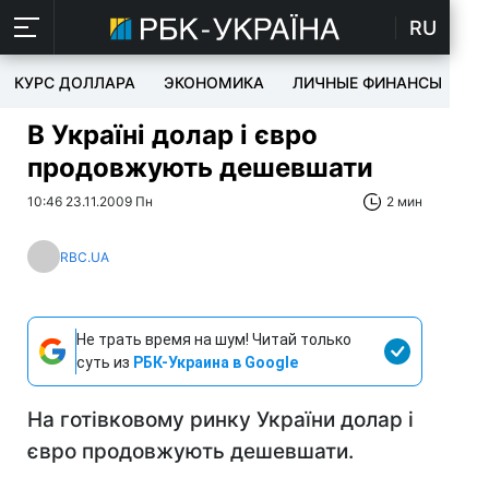
RU
КУРС ДОЛЛАРА
ЭКОНОМИКА
ЛИЧНЫЕ ФИНАНСЫ
T
В Україні долар і євро
продовжують дешевшати
10:46 23.11.2009 Пн
2 мин
RBC.UA
Не трать время на шум! Читай только
суть из
РБК-Украина в Google
На готівковому ринку України долар і
євро продовжують дешевшати.