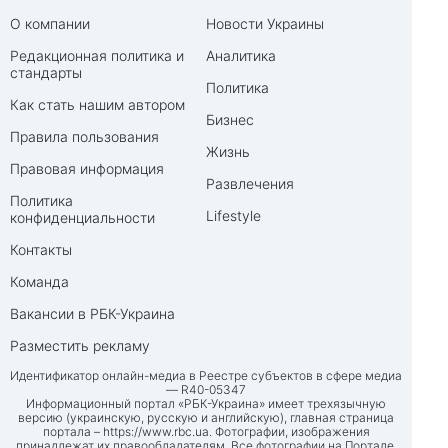
О компании
Новости Украины
Редакционная политика и
Аналитика
стандарты
Политика
Как стать нашим автором
Бизнес
Правила пользования
Жизнь
Правовая информация
Развлечения
Политика
Lifestyle
конфиденциальности
Контакты
Команда
Вакансии в РБК-Украина
Разместить рекламу
Идентификатор онлайн-медиа в Реестре субъектов в сфере медиа
— R40-05347
Информационный портал «РБК-Украина» имеет трехязычную
версию (украинскую, русскую и английскую), главная страница
портала –
https://www.rbc.ua
. Фотографии, изображения
принадлежат их правообладателям. Все фотографии на Портале,