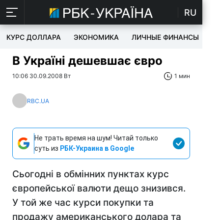
RU
КУРС ДОЛЛАРА
ЭКОНОМИКА
ЛИЧНЫЕ ФИНАНСЫ
T
В Україні дешевшає євро
10:06 30.09.2008 Вт
1 мин
RBC.UA
Не трать время на шум! Читай только
суть из
РБК-Украина в Google
Сьогодні в обмінних пунктах курс
європейської валюти дещо знизився.
У той же час курси покупки та
продажу американського долара та