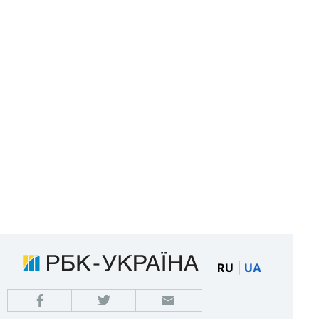
RU
|
UA