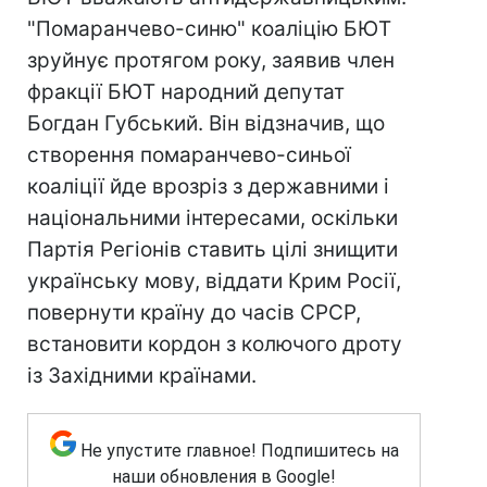
"Помаранчево-синю" коаліцію БЮТ
зруйнує протягом року, заявив член
фракції БЮТ народний депутат
Богдан Губський. Він відзначив, що
створення помаранчево-синьої
коаліції йде врозріз з державними і
національними інтересами, оскільки
Партія Регіонів ставить цілі знищити
українську мову, віддати Крим Росії,
повернути країну до часів СРСР,
встановити кордон з колючого дроту
із Західними країнами.
Не упустите главное! Подпишитесь на
наши обновления в Google!