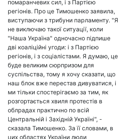
помаранчевих сил, і з Партією
регіонів. Про це Тимошенко заявила,
виступаючи з трибуни парламенту. "Я
не виключаю такої ситуації, коли
"Наша Україна" одночасно підпише
дві коаліційні угоди: і з Партією
регіонів, і з соціалістами. Я думаю, це
буде великим сюрпризом для
суспільства, тому я хочу сказати, що
наш блок вже перестав дивуватися, і
ми тільки спостерігаємо за тим, як
розгортається хвиля протестів в
облрадах практично по всій
Центральній і Західній Україні", -
сказала Тимошенко. За її словами, в
цих областях України люди