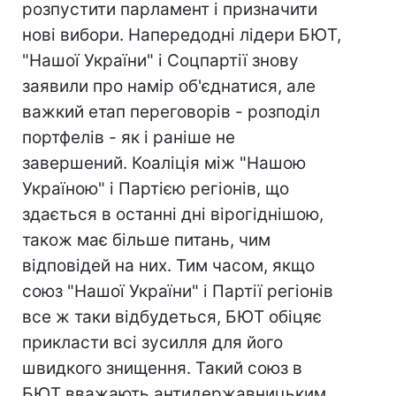
розпустити парламент і призначити
нові вибори. Напередодні лідери БЮТ,
"Нашої України" і Соцпартії знову
заявили про намір об'єднатися, але
важкий етап переговорів - розподіл
портфелів - як і раніше не
завершений. Коаліція між "Нашою
Україною" і Партією регіонів, що
здається в останні дні вірогіднішою,
також має більше питань, чим
відповідей на них. Тим часом, якщо
союз "Нашої України" і Партії регіонів
все ж таки відбудеться, БЮТ обіцяє
прикласти всі зусилля для його
швидкого знищення. Такий союз в
БЮТ вважають антидержавницьким.