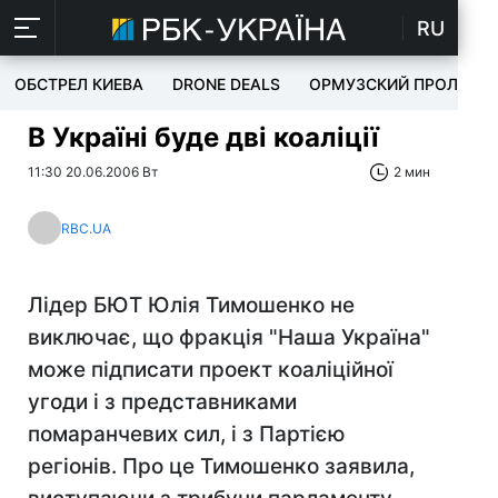
RU
ОБСТРЕЛ КИЕВА
DRONE DEALS
ОРМУЗСКИЙ ПРОЛИВ
В Україні буде дві коаліції
11:30 20.06.2006 Вт
2 мин
RBC.UA
Лідер БЮТ Юлія Тимошенко не
виключає, що фракція "Наша Україна"
може підписати проект коаліційної
угоди і з представниками
помаранчевих сил, і з Партією
регіонів. Про це Тимошенко заявила,