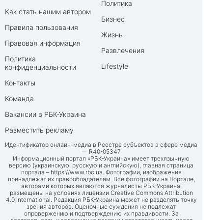
Политика
Как стать нашим автором
Бизнес
Правила пользования
Жизнь
Правовая информация
Развлечения
Политика
Lifestyle
конфиденциальности
Контакты
Команда
Вакансии в РБК-Украина
Разместить рекламу
Идентификатор онлайн-медиа в Реестре субъектов в сфере медиа
— R40-05347
Информационный портал «РБК-Украина» имеет трехязычную
версию (украинскую, русскую и английскую), главная страница
портала –
https://www.rbc.ua
. Фотографии, изображения
принадлежат их правообладателям. Все фотографии на Портале,
авторами которых являются журналисты РБК-Украина,
размещены на условиях лицензии Creative Commons Attribution
4.0 International. Редакция РБК-Украина может не разделять точку
зрения авторов. Оценочные суждения не подлежат
опровержению и подтверждению их правдивости. За