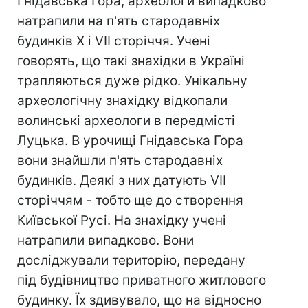
Гнідавська Гора, археологи випадково
натрапили на п'ять стародавніх
будинків Х і VII сторіччя. Учені
говорять, що такі знахідки в Україні
трапляються дуже рідко. Унікальну
археологічну знахідку відкопали
волинські археологи в передмісті
Луцька. В урочищі Гнідавська Гора
вони знайшли п'ять стародавніх
будинків. Деякі з них датують VII
сторіччям - тобто ще до створення
Київської Русі. На знахідку учені
натрапили випадково. Вони
досліджували територію, передану
під будівництво приватного житлового
будинку. Їх здивувало, що на відносно