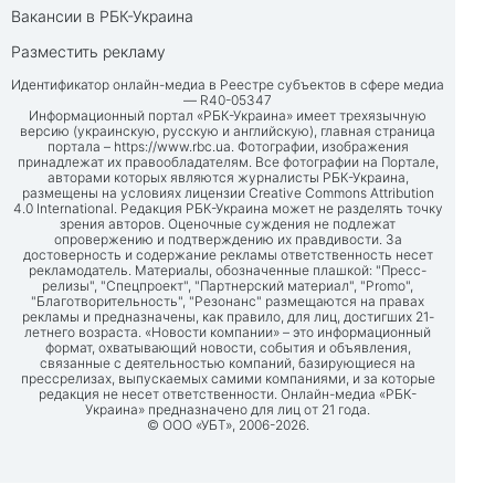
Вакансии в РБК-Украина
Разместить рекламу
Идентификатор онлайн-медиа в Реестре субъектов в сфере медиа
— R40-05347
Информационный портал «РБК-Украина» имеет трехязычную
версию (украинскую, русскую и английскую), главная страница
портала –
https://www.rbc.ua
. Фотографии, изображения
принадлежат их правообладателям. Все фотографии на Портале,
авторами которых являются журналисты РБК-Украина,
размещены на условиях лицензии Creative Commons Attribution
4.0 International. Редакция РБК-Украина может не разделять точку
зрения авторов. Оценочные суждения не подлежат
опровержению и подтверждению их правдивости. За
достоверность и содержание рекламы ответственность несет
рекламодатель. Материалы, обозначенные плашкой: "Пресс-
релизы", "Спецпроект", "Партнерский материал", "Promo",
"Благотворительность", "Резонанс" размещаются на правах
рекламы и предназначены, как правило, для лиц, достигших 21-
летнего возраста. «Новости компании» – это информационный
формат, охватывающий новости, события и объявления,
связанные с деятельностью компаний, базирующиеся на
прессрелизах, выпускаемых самими компаниями, и за которые
редакция не несет ответственности. Онлайн-медиа «РБК-
Украина» предназначено для лиц от 21 года.
© ООО «УБТ», 2006-2026.