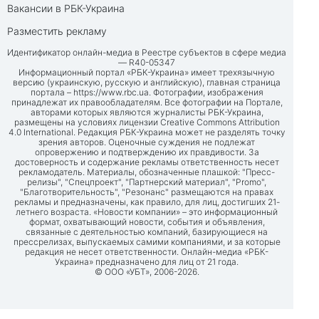
Вакансии в РБК-Украина
Разместить рекламу
Идентификатор онлайн-медиа в Реестре субъектов в сфере медиа
— R40-05347
Информационный портал «РБК-Украина» имеет трехязычную
версию (украинскую, русскую и английскую), главная страница
портала –
https://www.rbc.ua
. Фотографии, изображения
принадлежат их правообладателям. Все фотографии на Портале,
авторами которых являются журналисты РБК-Украина,
размещены на условиях лицензии Creative Commons Attribution
4.0 International. Редакция РБК-Украина может не разделять точку
зрения авторов. Оценочные суждения не подлежат
опровержению и подтверждению их правдивости. За
достоверность и содержание рекламы ответственность несет
рекламодатель. Материалы, обозначенные плашкой: "Пресс-
релизы", "Спецпроект", "Партнерский материал", "Promo",
"Благотворительность", "Резонанс" размещаются на правах
рекламы и предназначены, как правило, для лиц, достигших 21-
летнего возраста. «Новости компании» – это информационный
формат, охватывающий новости, события и объявления,
связанные с деятельностью компаний, базирующиеся на
прессрелизах, выпускаемых самими компаниями, и за которые
редакция не несет ответственности. Онлайн-медиа «РБК-
Украина» предназначено для лиц от 21 года.
© ООО «УБТ», 2006-2026.