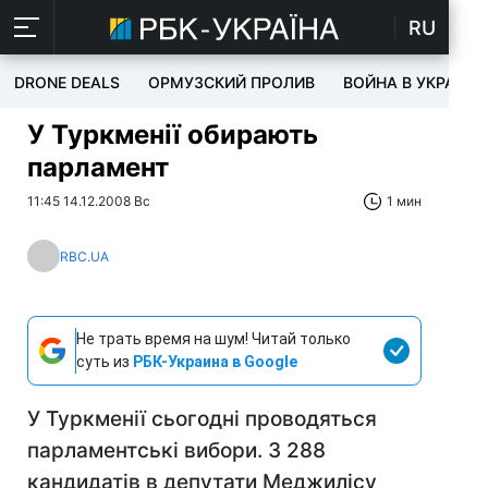
RU
DRONE DEALS
ОРМУЗСКИЙ ПРОЛИВ
ВОЙНА В УКРАИНЕ
У Туркменії обирають
парламент
11:45 14.12.2008 Вс
1 мин
RBC.UA
Не трать время на шум! Читай только
суть из
РБК-Украина в Google
У Туркменії сьогодні проводяться
парламентські вибори. З 288
кандидатів в депутати Меджилісу