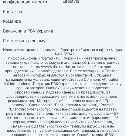
Lifestyle
конфиденциальности
Контакты
Команда
Вакансии в РБК-Украина
Разместить рекламу
Идентификатор онлайн-медиа в Реестре субъектов в сфере медиа
— R40-05347
Информационный портал «РБК-Украина» имеет трехязычную
версию (украинскую, русскую и английскую), главная страница
портала –
https://www.rbc.ua
. Фотографии, изображения
принадлежат их правообладателям. Все фотографии на Портале,
авторами которых являются журналисты РБК-Украина,
размещены на условиях лицензии Creative Commons Attribution
4.0 International. Редакция РБК-Украина может не разделять точку
зрения авторов. Оценочные суждения не подлежат
опровержению и подтверждению их правдивости. За
достоверность и содержание рекламы ответственность несет
рекламодатель. Материалы, обозначенные плашкой: "Пресс-
релизы", "Спецпроект", "Партнерский материал", "Promo",
"Благотворительность", "Резонанс" размещаются на правах
рекламы и предназначены, как правило, для лиц, достигших 21-
летнего возраста. «Новости компании» – это информационный
формат, охватывающий новости, события и объявления,
связанные с деятельностью компаний, базирующиеся на
прессрелизах, выпускаемых самими компаниями, и за которые
редакция не несет ответственности. Онлайн-медиа «РБК-