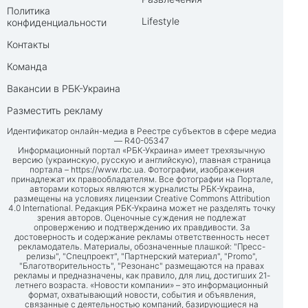
Политика
Lifestyle
конфиденциальности
Контакты
Команда
Вакансии в РБК-Украина
Разместить рекламу
Идентификатор онлайн-медиа в Реестре субъектов в сфере медиа
— R40-05347
Информационный портал «РБК-Украина» имеет трехязычную
версию (украинскую, русскую и английскую), главная страница
портала –
https://www.rbc.ua
. Фотографии, изображения
принадлежат их правообладателям. Все фотографии на Портале,
авторами которых являются журналисты РБК-Украина,
размещены на условиях лицензии Creative Commons Attribution
4.0 International. Редакция РБК-Украина может не разделять точку
зрения авторов. Оценочные суждения не подлежат
опровержению и подтверждению их правдивости. За
достоверность и содержание рекламы ответственность несет
рекламодатель. Материалы, обозначенные плашкой: "Пресс-
релизы", "Спецпроект", "Партнерский материал", "Promo",
"Благотворительность", "Резонанс" размещаются на правах
рекламы и предназначены, как правило, для лиц, достигших 21-
летнего возраста. «Новости компании» – это информационный
формат, охватывающий новости, события и объявления,
связанные с деятельностью компаний, базирующиеся на