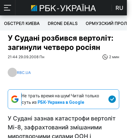
RU
ОБСТРЕЛ КИЕВА
DRONE DEALS
ОРМУЗСКИЙ ПРОЛИВ
У Судані розбився вертоліт:
загинули четверо росіян
21:44 29.09.2008 Пн
2 мин
RBC.UA
Не трать время на шум! Читай только
суть из
РБК-Украина в Google
У Судані зазнав катастрофи вертоліт
Мі-8, зафрахтований змішаними
миротворчими силами ООН і