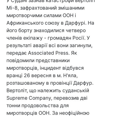
У Судані зазнав катастрофи вертоліт
Мі-8, зафрахтований змішаними
миротворчими силами ООН і
Африканського союзу в Дарфурі. На
його борту знаходилися четверо
членів екіпажу - громадян Росії. У
результаті аварії всі вони загинули,
передає Associated Press. Як
повідомили представники
миротворців, інцидент відбувся
вранці 26 вересня в м. Н'яла,
розташованому в провінції Дарфур.
Вертоліт, що належить суданській
Supreme Company, перевозив дві
тонни продовольства для
миротворців ООН. За неофіційною