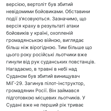
версією, вертоліт був збитий
невідомими бойовиками. Обставини
події з'ясовуються. Зазначимо, що
версія краху в результаті атаки
бойовиків у країні, охопленій
громадянською війною, виглядає
більш ніж вірогідною. Тим більше що
цього року російські льотчики вже
гинули від рук суданських повстанців.
Нагадаємо, в травні в небі над
Суданом був збитий винищувач
МіГ-29. Загинув пілот-інструктор,
громадянин Росії. Він займався
підготовкою місцевих льотчиків. У
Судані вже не перший рік триває