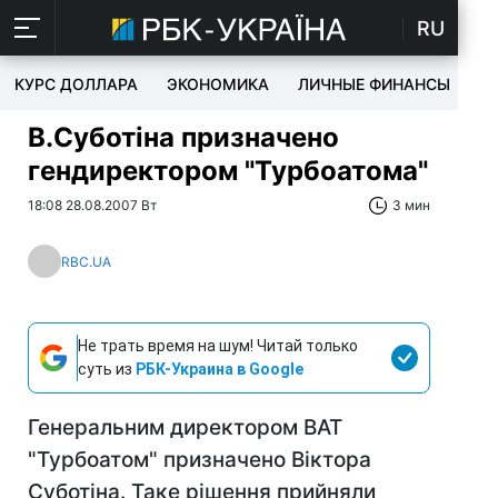
RU
КУРС ДОЛЛАРА
ЭКОНОМИКА
ЛИЧНЫЕ ФИНАНСЫ
T
В.Суботіна призначено
гендиректором "Турбоатома"
18:08 28.08.2007 Вт
3 мин
RBC.UA
Не трать время на шум! Читай только
суть из
РБК-Украина в Google
Генеральним директором ВАТ
"Турбоатом" призначено Віктора
Суботіна. Таке рішення прийняли