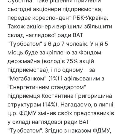
Суботіна. Таке рішення прийняли
сьогодні акціонери підприємства,
передає кореспондент РБК-Україна.
Також акціонери вирішили збільшити
склад наглядової ради ВАТ
"Турбоатом" з 6 до 7 чоловік. У ній 5
місць буде закріплено за Фондом
держмайна (володіє 75% акцій
підприємства), і по одному – за
"Мегабанком" (1%) і афільованим з
"Енергетичним стандартом"
підприємця Костянтина Григоришина
структурам (14%). Нагадаємо, в липні
ц.р. ФДМУ змінив своїх представників
у складі наглядової ради ВАТ
"Турбоатом". Згідно з наказом ФДМУ,