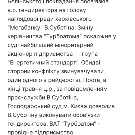
Бєлінського і покладання обов'язків
в.о. гендиректора на голову
наглядової ради харківського
"Мегабанку" В.Суботіна. Зміну
керівництва "Турбоатома" оскаржив у
суді найбільший міноритарний
акціонер підприємства — група
"Енергетичний стандарт". Обидві
сторони конфлікту звинувачували
один одного в рейдерстві. Проте, в
кінці травня ц.р., за повідомленням
прес-служби В.Суботіна,
Господарський суд м. Києва дозволив
В.Суботіну виконувати обов'язки
гендиректора. ВАТ "Турбоатом" -
провідне підприємство