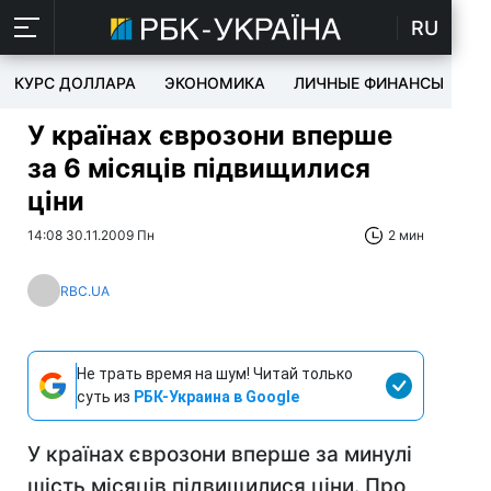
RU
КУРС ДОЛЛАРА
ЭКОНОМИКА
ЛИЧНЫЕ ФИНАНСЫ
T
У країнах єврозони вперше
за 6 місяців підвищилися
ціни
14:08 30.11.2009 Пн
2 мин
RBC.UA
Не трать время на шум! Читай только
суть из
РБК-Украина в Google
У країнах єврозони вперше за минулі
шість місяців підвищилися ціни. Про