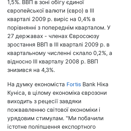
1,5%. ВВП в зоні обігу єдиної
європейської валюти (євро) в III
кварталі 2009 р. виріс на 0,4% в
порівнянні з попереднім кварталом. У
27 державах - членах Євросоюзу
зростання ВВП в III кварталі 2009 р. в
квартальному численні склало 0,2%, а
відносно III кварталу 2008 р. ВВП
знизився на 4,3%.
На думку економіста
Fortis
Bank Ніка
Куніса, в цілому економіка єврозони
виходить з рецесії завдяки
пожвавленню світової економіки і
урядовим стимулам. "Ми побачили
істотне поліпшення експортного