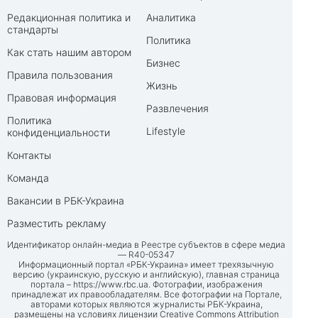
Редакционная политика и
Аналитика
стандарты
Политика
Как стать нашим автором
Бизнес
Правила пользования
Жизнь
Правовая информация
Развлечения
Политика
Lifestyle
конфиденциальности
Контакты
Команда
Вакансии в РБК-Украина
Разместить рекламу
Идентификатор онлайн-медиа в Реестре субъектов в сфере медиа
— R40-05347
Информационный портал «РБК-Украина» имеет трехязычную
версию (украинскую, русскую и английскую), главная страница
портала –
https://www.rbc.ua
. Фотографии, изображения
принадлежат их правообладателям. Все фотографии на Портале,
авторами которых являются журналисты РБК-Украина,
размещены на условиях лицензии Creative Commons Attribution