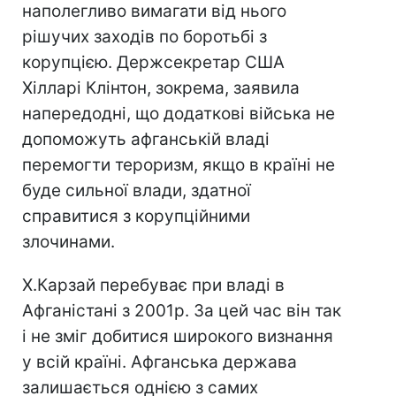
наполегливо вимагати від нього
рішучих заходів по боротьбі з
корупцією. Держсекретар США
Хілларі Клінтон, зокрема, заявила
напередодні, що додаткові війська не
допоможуть афганській владі
перемогти тероризм, якщо в країні не
буде сильної влади, здатної
справитися з корупційними
злочинами.
Х.Карзай перебуває при владі в
Афганістані з 2001р. За цей час він так
і не зміг добитися широкого визнання
у всій країні. Афганська держава
залишається однією з самих