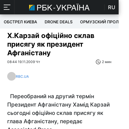
RU
ОБСТРЕЛ КИЕВА
DRONE DEALS
ОРМУЗСКИЙ ПРОЛИВ
Х.Карзай офіційно склав
присягу як президент
Афганістану
08:44 19.11.2009 Чт
2 мин
RBC.UA
Переобраний на другий термін
Президент Афганістану Хамід Карзай
сьогодні офіційно склав присягу як
глава Афганістану, передає