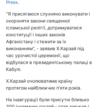
Press
.
"Я присягаюся слухняно виконувати і
охороняти закони священної
ісламської релігії, дотримуватися
конституції і інших законів
Афганістану і стежити за їх
виконанням", - заявив Х.Карзай під
час урочистої церемонії, що
відбулася в президентському палаці в
Кабулі.
Х.Карзай очолюватиме країну
протягом найближчих п'яти років.
На інавгурації були присутні близько
300 іноземних гостей - глав держав і