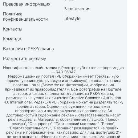
Правовая информация
Развлечения
Политика
Lifestyle
конфиденциальности
Контакты
Команда
Вакансии в РБК-Украина
Разместить рекламу
Идентификатор онлайн-медиа в Реестре субъектов в сфере медиа
— R40-05347
Информационный портал «РБК-Украина» имеет трехязычную
версию (украинскую, русскую и английскую), главная страница
портала –
https://www.rbc.ua
. Фотографии, изображения
принадлежат их правообладателям. Все фотографии на Портале,
авторами которых являются журналисты РБК-Украина,
размещены на условиях лицензии Creative Commons Attribution
4.0 International. Редакция РБК-Украина может не разделять точку
зрения авторов. Оценочные суждения не подлежат
опровержению и подтверждению их правдивости. За
достоверность и содержание рекламы ответственность несет
рекламодатель. Материалы, обозначенные плашкой: "Пресс-
релизы", "Спецпроект", "Партнерский материал", "Promo",
"Благотворительность", "Резонанс" размещаются на правах
рекламы и предназначены, как правило, для лиц, достигших 21-
летнего возраста. «Новости компании» – это информационный