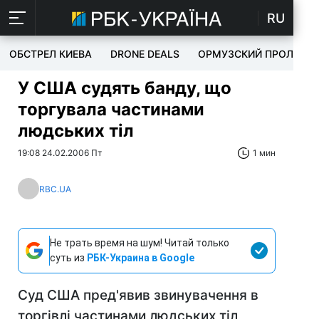
RU
ОБСТРЕЛ КИЕВА
DRONE DEALS
ОРМУЗСКИЙ ПРОЛИВ
У США судять банду, що
торгувала частинами
людських тіл
19:08 24.02.2006 Пт
1 мин
RBC.UA
Не трать время на шум! Читай только
суть из
РБК-Украина в Google
Суд США пред'явив звинувачення в
торгівлі частинами людських тіл