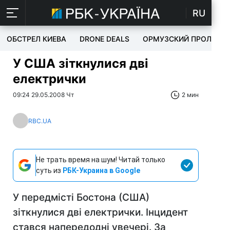
RU
ОБСТРЕЛ КИЕВА
DRONE DEALS
ОРМУЗСКИЙ ПРОЛИВ
У США зіткнулися дві
електрички
09:24 29.05.2008 Чт
2 мин
RBC.UA
Не трать время на шум! Читай только
суть из
РБК-Украина в Google
У передмісті Бостона (США)
зіткнулися дві електрички. Інцидент
стався напередодні увечері. За