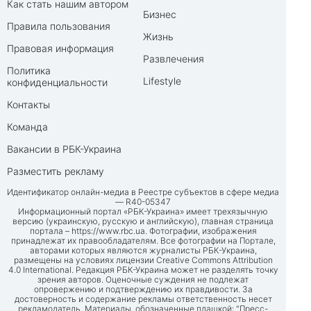
Как стать нашим автором
Бизнес
Правила пользования
Жизнь
Правовая информация
Развлечения
Политика
Lifestyle
конфиденциальности
Контакты
Команда
Вакансии в РБК-Украина
Разместить рекламу
Идентификатор онлайн-медиа в Реестре субъектов в сфере медиа
— R40-05347
Информационный портал «РБК-Украина» имеет трехязычную
версию (украинскую, русскую и английскую), главная страница
портала –
https://www.rbc.ua
. Фотографии, изображения
принадлежат их правообладателям. Все фотографии на Портале,
авторами которых являются журналисты РБК-Украина,
размещены на условиях лицензии Creative Commons Attribution
4.0 International. Редакция РБК-Украина может не разделять точку
зрения авторов. Оценочные суждения не подлежат
опровержению и подтверждению их правдивости. За
достоверность и содержание рекламы ответственность несет
рекламодатель. Материалы, обозначенные плашкой: "Пресс-