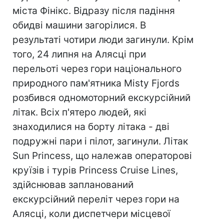
міста Фінікс. Відразу після падіння
обидві машини загорілися. В
результаті чотири люди загинули. Крім
того, 24 липня на Алясці при
перельоті через гори національного
природного пам'ятника Misty Fjords
розбився одномоторний екскурсійний
літак. Всіх п'ятеро людей, які
знаходилися на борту літака - дві
подружні пари і пілот, загинули. Літак
Sun Princess, що належав операторові
круїзів і турів Princess Cruise Lines,
здійснював запланований
екскурсійний переліт через гори на
Алясці, коли диспетчери місцевої