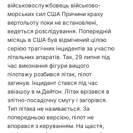
військовослужбовець військово-
морських сил США Причини краху
вертольоту поки не встановлені,
ведеться розслідування. Попередній
місяць в США був відмічений цілою
серією трагічних інцидентів за участю
літальних апаратів. Так, 29 липня під
час виконання фігури вищого
пілотажу розбився літак, пілот
загинув. Інцидент стався під час
авіашоу в м.Дейтон. Літак врізався в
злітно-посадочну смугу і загорівся.
Тип літака не називається. За
попередньою версією, пілот не
впорався з керуванням. На щастя,