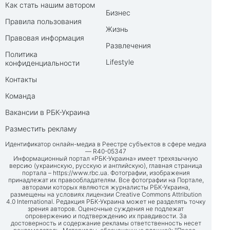
Как стать нашим автором
Бизнес
Правила пользования
Жизнь
Правовая информация
Развлечения
Политика
Lifestyle
конфиденциальности
Контакты
Команда
Вакансии в РБК-Украина
Разместить рекламу
Идентификатор онлайн-медиа в Реестре субъектов в сфере медиа
— R40-05347
Информационный портал «РБК-Украина» имеет трехязычную
версию (украинскую, русскую и английскую), главная страница
портала –
https://www.rbc.ua
. Фотографии, изображения
принадлежат их правообладателям. Все фотографии на Портале,
авторами которых являются журналисты РБК-Украина,
размещены на условиях лицензии Creative Commons Attribution
4.0 International. Редакция РБК-Украина может не разделять точку
зрения авторов. Оценочные суждения не подлежат
опровержению и подтверждению их правдивости. За
достоверность и содержание рекламы ответственность несет