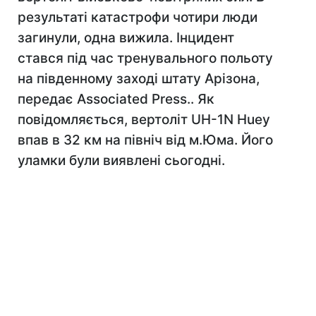
результаті катастрофи чотири люди
загинули, одна вижила. Інцидент
стався під час тренувального польоту
на південному заході штату Арізона,
передає Associated Press.. Як
повідомляється, вертоліт UH-1N Huey
впав в 32 км на північ від м.Юма. Його
уламки були виявлені сьогодні.