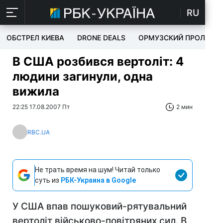
RU
ОБСТРЕЛ КИЕВА
DRONE DEALS
ОРМУЗСКИЙ ПРОЛИВ
В США розбився вертоліт: 4
людини загинули, одна
вижила
22:25 17.08.2007 Пт
2 мин
RBC.UA
Не трать время на шум! Читай только
суть из
РБК-Украина в Google
У США впав пошуковий-рятувальний
вертоліт військово-повітряних сил. В