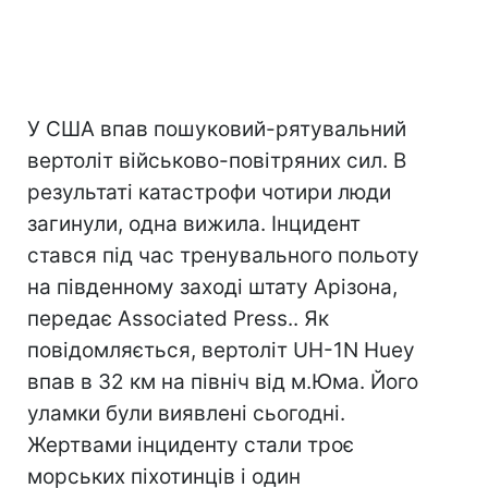
У США впав пошуковий-рятувальний
вертоліт військово-повітряних сил. В
результаті катастрофи чотири люди
загинули, одна вижила. Інцидент
стався під час тренувального польоту
на південному заході штату Арізона,
передає Associated Press.. Як
повідомляється, вертоліт UH-1N Huey
впав в 32 км на північ від м.Юма. Його
уламки були виявлені сьогодні.
Жертвами інциденту стали троє
морських піхотинців і один