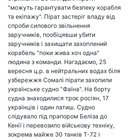
"можуть гарантувати безпеку корабля
та екіпажу". Пірат застеріг владу від
спроби силового звільнення
заручників, пообіцявши убити
заручників і захищати захоплений
корабель "поки жива хоч одна"
людина з команди. Нагадаємо, 25
вересня ц.р. в нейтральних водах біля
узбережжя Сомалі пірати захопили
українське судно "Фаїна". На борту
судна знаходилися троє росіян, 17
українців і один латиш. Судно
слідувало під прапором Беліза до
Кенії і перевозило військову техніку,
зокрема майже 30 танків Т-72 і