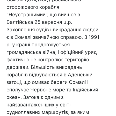
сторожового корабля
"Неустрашимий", що вийшов з
Балтійська 25 вересня ц.р.
Захоплення судів і викрадання людей
є в Сомалі звичайною справою. З 1991
р. у країні продовжується
громадянська війна, і офіційний уряд
фактично не контролює територію
держави. Більшість викрадань
кораблів відбуваються в Аденській
затоці, що омиває береги Сомалі і
сполучає Червоне море та Індійський
океан. Затока є одним з
найзавантаженіших у світі
судноплавних маршрутів, за яким