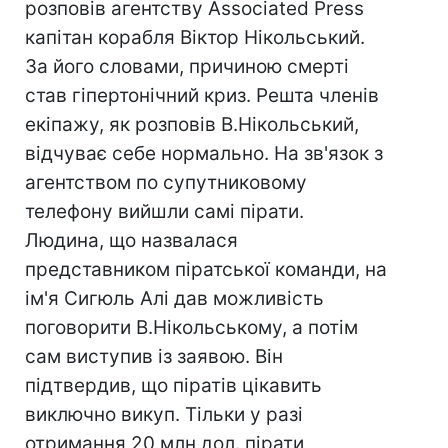
розповів агентству Associated Press
капітан корабля Віктор Нікольський.
За його словами, причиною смерті
став гіпертонічний криз. Решта членів
екіпажу, як розповів В.Нікольський,
відчуває себе нормально. На зв'язок з
агентством по супутниковому
телефону вийшли самі пірати.
Людина, що назвалася
представником піратської команди, на
ім'я Сигюль Алі дав можливість
поговорити В.Нікольському, а потім
сам виступив із заявою. Він
підтвердив, що піратів цікавить
виключно викуп. Тільки у разі
отримання 20 млн дол. пірати