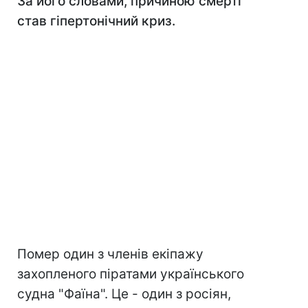
За його словами, причиною смерті
став гіпертонічний криз.
Помер один з членів екіпажу
захопленого піратами українського
судна "Фаїна". Це - один з росіян,