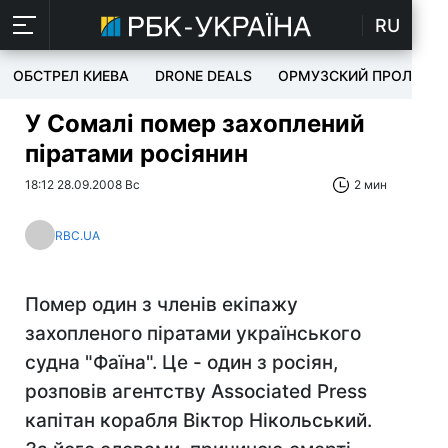
RU
ОБСТРЕЛ КИЕВА
DRONE DEALS
ОРМУЗСКИЙ ПРОЛИВ
У Сомалі помер захоплений
піратами росіянин
18:12 28.09.2008 Вс
2 мин
RBC.UA
Помер один з членів екіпажу
захопленого піратами українського
судна "Фаїна". Це - один з росіян,
розповів агентству Associated Press
капітан корабля Віктор Нікольський.