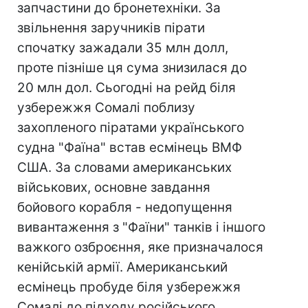
запчастини до бронетехніки. За
звільнення заручників пірати
спочатку зажадали 35 млн долл,
проте пізніше ця сума знизилася до
20 млн дол. Сьогодні на рейд біля
узбережжя Сомалі поблизу
захопленого піратами українського
судна "Фаїна" встав есмінець ВМФ
США. За словами американських
військових, основне завдання
бойового корабля - недопущення
вивантаження з "Фаїни" танків і іншого
важкого озброєння, яке призначалося
кенійській армії. Американський
есмінець пробуде біля узбережжя
Сомалі до підходу російського