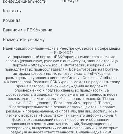
Lifestyle
конфиденциальности
Контакты
Команда
Вакансии в РБК-Украина
Разместить рекламу
Идентификатор онлайн-медиа в Реестре субъектов в сфере медиа
— R40-05347
Информационный портал «РБК-Украина» имеет трехязычную
версию (украинскую, русскую и английскую), главная страница
портала –
https://www.rbc.ua
. Фотографии, изображения
принадлежат их правообладателям. Все фотографии на Портале,
авторами которых являются журналисты РБК-Украина,
размещены на условиях лицензии Creative Commons Attribution
4.0 International. Редакция РБК-Украина может не разделять точку
зрения авторов. Оценочные суждения не подлежат
опровержению и подтверждению их правдивости. За
достоверность и содержание рекламы ответственность несет
рекламодатель. Материалы, обозначенные плашкой: "Пресс-
релизы", "Спецпроект", "Партнерский материал", "Promo",
"Благотворительность", "Резонанс" размещаются на правах
рекламы и предназначены, как правило, для лиц, достигших 21-
летнего возраста. «Новости компании» – это информационный
формат, охватывающий новости, события и объявления,
связанные с деятельностью компаний, базирующиеся на
прессрелизах, выпускаемых самими компаниями, и за которые
редакция не несет ответственности. Онлайн-медиа «РБК-