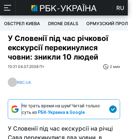
RU
ОБСТРЕЛ КИЕВА
DRONE DEALS
ОРМУЗСКИЙ ПРОЛИВ
У Словенії під час річкової
екскурсії перекинулися
човни: зникли 10 людей
10:21 04.07.2008 Пт
2 мин
RBC.UA
Не трать время на шум! Читай только
суть из
РБК-Украина в Google
У Словенії під час екскурсії на річці
Сава перекинулися два човни, в