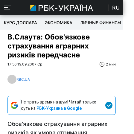
RU
КУРС ДОЛЛАРА
ЭКОНОМИКА
ЛИЧНЫЕ ФИНАНСЫ
T
В.Слаута: Обов'язкове
страхування аграрних
ризиків передчасне
17:56 19.09.2007 Ср
2 мин
RBC.UA
Не трать время на шум! Читай только
суть из
РБК-Украина в Google
Обов'язкове страхування аграрних
ризиків як умова отримання