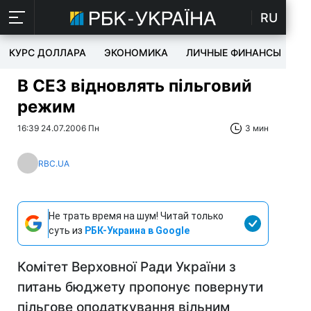
RU
КУРС ДОЛЛАРА
ЭКОНОМИКА
ЛИЧНЫЕ ФИНАНСЫ
T
В СЕЗ відновлять пільговий
режим
16:39 24.07.2006 Пн
3 мин
RBC.UA
Не трать время на шум! Читай только
суть из
РБК-Украина в Google
Комітет Верховної Ради України з
питань бюджету пропонує повернути
пільгове оподаткування вільним