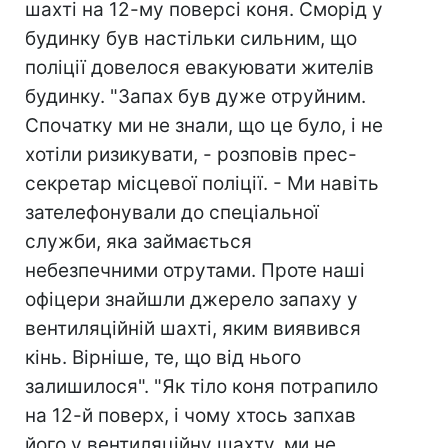
шахті на 12-му поверсі коня. Сморід у
будинку був настільки сильним, що
поліції довелося евакуювати жителів
будинку. "Запах був дуже отруйним.
Спочатку ми не знали, що це було, і не
хотіли ризикувати, - розповів прес-
секретар місцевої поліції. - Ми навіть
зателефонували до спеціальної
служби, яка займається
небезпечними отрутами. Проте наші
офіцери знайшли джерело запаху у
вентиляційній шахті, яким виявився
кінь. Вірніше, те, що від нього
залишилося". "Як тіло коня потрапило
на 12-й поверх, і чому хтось запхав
його у вентиляційну шахту, ми не