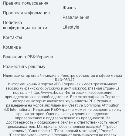
Правила пользования
Жизнь
Правовая информация
Развлечения
Политика
Lifestyle
конфиденциальности
Контакты
Команда
Вакансии в РБК-Украина
Разместить рекламу
Идентификатор онлайн-медиа в Реестре субъектов в сфере медиа
— R40-05347
Информационный портал «РБК-Украина» имеет трехязычную
версию (украинскую, русскую и английскую), главная страница
портала –
https://www.rbc.ua
. Фотографии, изображения
принадлежат их правообладателям. Все фотографии на Портале,
авторами которых являются журналисты РБК-Украина,
размещены на условиях лицензии Creative Commons Attribution
4.0 International. Редакция РБК-Украина может не разделять точку
зрения авторов. Оценочные суждения не подлежат
опровержению и подтверждению их правдивости. За
достоверность и содержание рекламы ответственность несет
рекламодатель. Материалы, обозначенные плашкой: "Пресс-
релизы", "Спецпроект", "Партнерский материал", "Promo",
"Благотворительность", "Резонанс" размещаются на правах