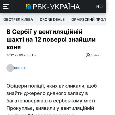
RU
ОБСТРЕЛ КИЕВА
DRONE DEALS
ОРМУЗСКИЙ ПРОЛИВ
В Сербії у вентиляційній
шахті на 12 поверсі знайшли
коня
17:12 22.09.2008 Пн
1 мин
RBC.UA
Офіцери поліції, яких викликали, щоб
знайти джерело дивного запаху в
багатоповерхівці в сербському місті
Прокупльє, виявили у вентиляційній