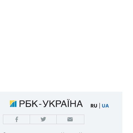
RU
|
UA