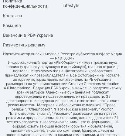
Политика
Lifestyle
конфиденциальности
Контакты
Команда
Вакансии в РБК-Украина
Разместить рекламу
Идентификатор онлайн-медиа в Реестре субъектов в сфере медиа
— R40-05347
Информационный портал «РБК-Украина» имеет трехязычную
версию (украинскую, русскую и английскую), главная страница
портала –
https://www.rbc.ua
. Фотографии, изображения
принадлежат их правообладателям. Все фотографии на Портале,
авторами которых являются журналисты РБК-Украина,
размещены на условиях лицензии Creative Commons Attribution
4.0 International. Редакция РБК-Украина может не разделять точку
зрения авторов. Оценочные суждения не подлежат
опровержению и подтверждению их правдивости. За
достоверность и содержание рекламы ответственность несет
рекламодатель. Материалы, обозначенные плашкой: "Пресс-
релизы", "Спецпроект", "Партнерский материал", "Promo",
"Благотворительность", "Резонанс" размещаются на правах
рекламы и предназначены, как правило, для лиц, достигших 21-
летнего возраста. «Новости компании» – это информационный
формат, охватывающий новости, события и объявления,
связанные с деятельностью компаний, базирующиеся на
прессрелизах, выпускаемых самими компаниями, и за которые