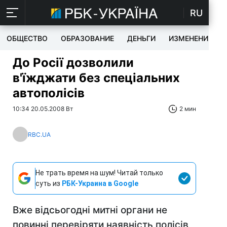
RU
ОБЩЕСТВО
ОБРАЗОВАНИЕ
ДЕНЬГИ
ИЗМЕНЕНИЯ
До Росії дозволили
в'їжджати без спеціальних
автополісів
10:34 20.05.2008 Вт
2 мин
RBC.UA
Не трать время на шум! Читай только
суть из
РБК-Украина в Google
Вже відсьогодні митні органи не
повинні перевіряти наявність полісів