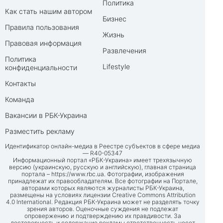
Политика
Как стать нашим автором
Бизнес
Правила пользования
Жизнь
Правовая информация
Развлечения
Политика
Lifestyle
конфиденциальности
Контакты
Команда
Вакансии в РБК-Украина
Разместить рекламу
Идентификатор онлайн-медиа в Реестре субъектов в сфере медиа
— R40-05347
Информационный портал «РБК-Украина» имеет трехязычную
версию (украинскую, русскую и английскую), главная страница
портала –
https://www.rbc.ua
. Фотографии, изображения
принадлежат их правообладателям. Все фотографии на Портале,
авторами которых являются журналисты РБК-Украина,
размещены на условиях лицензии Creative Commons Attribution
4.0 International. Редакция РБК-Украина может не разделять точку
зрения авторов. Оценочные суждения не подлежат
опровержению и подтверждению их правдивости. За
достоверность и содержание рекламы ответственность несет