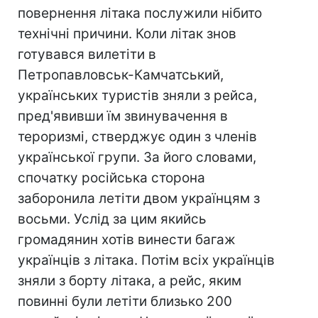
повернення літака послужили нібито
технічні причини. Коли літак знов
готувався вилетіти в
Петропавловськ-Камчатський,
українських туристів зняли з рейса,
пред'явивши їм звинувачення в
тероризмі, стверджує один з членів
української групи. За його словами,
спочатку російська сторона
заборонила летіти двом українцям з
восьми. Услід за цим якийсь
громадянин хотів винести багаж
українців з літака. Потім всіх українців
зняли з борту літака, а рейс, яким
повинні були летіти близько 200