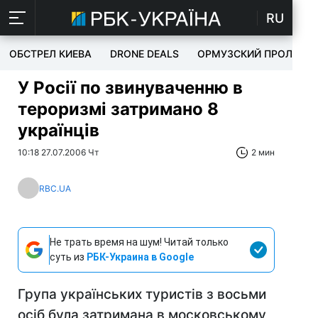
RU
ОБСТРЕЛ КИЕВА
DRONE DEALS
ОРМУЗСКИЙ ПРОЛИВ
У Росії по звинуваченню в
тероризмі затримано 8
українців
10:18 27.07.2006 Чт
2 мин
RBC.UA
Не трать время на шум! Читай только
суть из
РБК-Украина в Google
Група українських туристів з восьми
осіб була затримана в московському