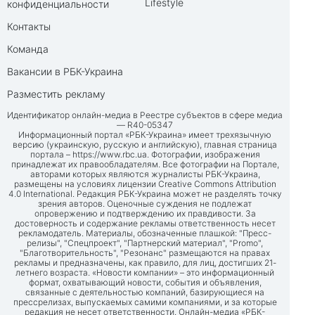
Lifestyle
конфиденциальности
Контакты
Команда
Вакансии в РБК-Украина
Разместить рекламу
Идентификатор онлайн-медиа в Реестре субъектов в сфере медиа
— R40-05347
Информационный портал «РБК-Украина» имеет трехязычную
версию (украинскую, русскую и английскую), главная страница
портала –
https://www.rbc.ua
. Фотографии, изображения
принадлежат их правообладателям. Все фотографии на Портале,
авторами которых являются журналисты РБК-Украина,
размещены на условиях лицензии Creative Commons Attribution
4.0 International. Редакция РБК-Украина может не разделять точку
зрения авторов. Оценочные суждения не подлежат
опровержению и подтверждению их правдивости. За
достоверность и содержание рекламы ответственность несет
рекламодатель. Материалы, обозначенные плашкой: "Пресс-
релизы", "Спецпроект", "Партнерский материал", "Promo",
"Благотворительность", "Резонанс" размещаются на правах
рекламы и предназначены, как правило, для лиц, достигших 21-
летнего возраста. «Новости компании» – это информационный
формат, охватывающий новости, события и объявления,
связанные с деятельностью компаний, базирующиеся на
прессрелизах, выпускаемых самими компаниями, и за которые
редакция не несет ответственности. Онлайн-медиа «РБК-