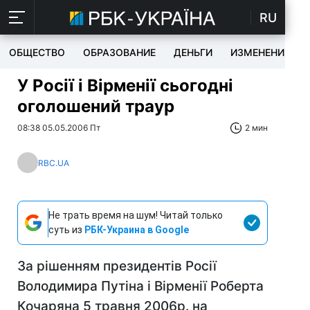
RU
ОБЩЕСТВО
ОБРАЗОВАНИЕ
ДЕНЬГИ
ИЗМЕНЕНИЯ
У Росії і Вірменії сьогодні
оголошений траур
08:38 05.05.2006 Пт
2 мин
RBC.UA
Не трать время на шум! Читай только
суть из
РБК-Украина в Google
За рішенням президентів Росії
Володимира Путіна і Вірменії Роберта
Кочаряна 5 травня 2006р. на