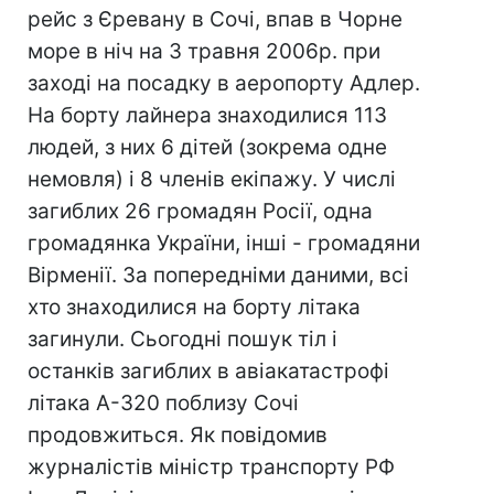
рейс з Єревану в Сочі, впав в Чорне
море в ніч на 3 травня 2006р. при
заході на посадку в аеропорту Адлер.
На борту лайнера знаходилися 113
людей, з них 6 дітей (зокрема одне
немовля) і 8 членів екіпажу. У числі
загиблих 26 громадян Росії, одна
громадянка України, інші - громадяни
Вірменії. За попередніми даними, всі
хто знаходилися на борту літака
загинули. Сьогодні пошук тіл і
останків загиблих в авіакатастрофі
літака А-320 поблизу Сочі
продовжиться. Як повідомив
журналістів міністр транспорту РФ