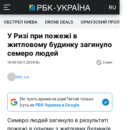
RU
ОБСТРЕЛ КИЕВА
DRONE DEALS
ОРМУЗСКИЙ ПРОЛИВ
У Ризі при пожежі в
житловому будинку загинуло
семеро людей
16:46 08.11.2009 Вс
2 мин
RBC.UA
Не трать время на шум! Читай только
суть из
РБК-Украина в Google
Семеро людей загинуло в результаті
пожежі в одному з житлових будинків