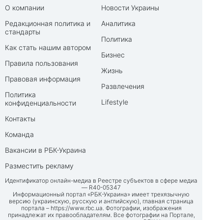
О компании
Новости Украины
Редакционная политика и
Аналитика
стандарты
Политика
Как стать нашим автором
Бизнес
Правила пользования
Жизнь
Правовая информация
Развлечения
Политика
Lifestyle
конфиденциальности
Контакты
Команда
Вакансии в РБК-Украина
Разместить рекламу
Идентификатор онлайн-медиа в Реестре субъектов в сфере медиа
— R40-05347
Информационный портал «РБК-Украина» имеет трехязычную
версию (украинскую, русскую и английскую), главная страница
портала –
https://www.rbc.ua
. Фотографии, изображения
принадлежат их правообладателям. Все фотографии на Портале,