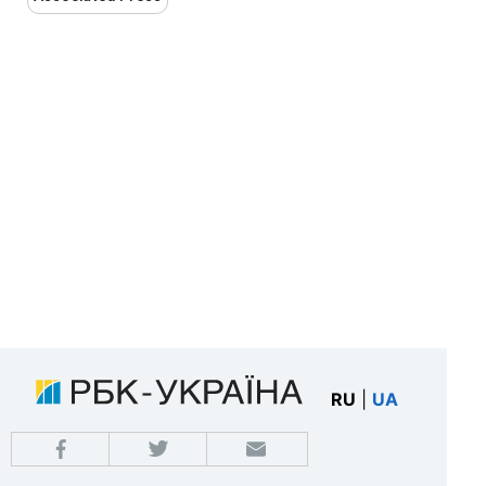
RU
|
UA