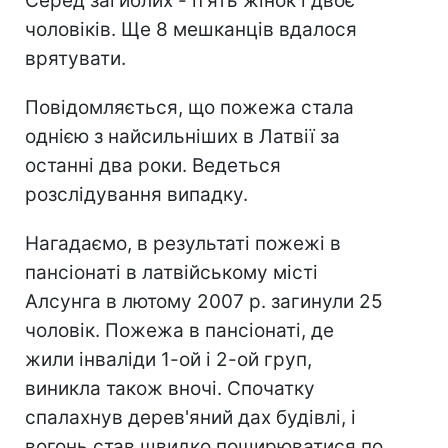
Серед загиблих - п'ять жінок і двоє
чоловіків. Ще 8 мешканців вдалося
врятувати.
Повідомляється, що пожежа стала
однією з найсильніших в Латвії за
останні два роки. Ведеться
розслідування випадку.
Нагадаємо, в результаті пожежі в
пансіонаті в латвійському місті
Алсунга в лютому 2007 р. загинули 25
чоловік. Пожежа в пансіонаті, де
жили інваліди 1-ой і 2-ой груп,
виникла також вночі. Спочатку
спалахнув дерев'яний дах будівлі, і
вогонь став швидко поширюватися по