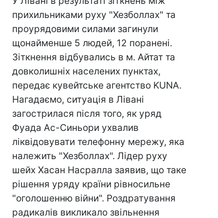
У Лівані в результаті зіткнень між
прихильниками руху "Хезболлах" та
проурядовими силами загинули
щонайменше 5 людей, 12 поранені.
Зіткнення відбувались в м. Айтат та
довколишніх населених пунктах,
передає кувейтське агентство KUNA.
Нагадаємо, ситуація в Лівані
загострилася після того, як уряд
Фуада Ас-Синьори ухвалив
ліквідовувати телефонну мережу, яка
належить "Хезболлах". Лідер руху
шейх Хасан Насралла заявив, що таке
рішення уряду країни рівносильне
"оголошенню війни". Роздратування
радикалів викликало звільнення