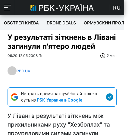
RU
ОБСТРЕЛ КИЕВА
DRONE DEALS
ОРМУЗСКИЙ ПРОЛИВ
У результаті зіткнень в Лівані
загинули п'ятеро людей
09:20 12.05.2008 Пн
2 мин
RBC.UA
Не трать время на шум! Читай только
суть из
РБК-Украина в Google
У Лівані в результаті зіткнень між
прихильниками руху "Хезболлах" та
проурядовими силами загинули