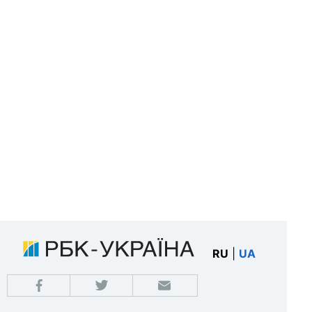
RU
|
UA