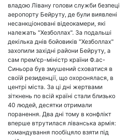
владою Лівану голови служби безпеці
аеропорту Бейруту, де були виявлені
несанкціоновані відеокамери, які
належать "Хезболлах". За подальші
декілька днів бойовиків "Хезболлах"
захопили західні райони Бейруту, а
сам прем'єр-міністр країни Ф.ас-
Синьора був змушений сховатися в
своїй резиденції, що охоронялася, в
центрі міста. За ці дні жертвами
зіткнень по всій країні стали близько
40 людей, десятки отримали
поранення. Два дні тому в конфлікт
вперше втрутилася ліванська армія:
командування пообіцяло взяти під