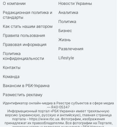
О компании
Новости Украины
Редакционная политика и
Аналитика
стандарты
Политика
Как стать нашим автором
Бизнес
Правила пользования
Жизнь
Правовая информация
Развлечения
Политика
Lifestyle
конфиденциальности
Контакты
Команда
Вакансии в РБК-Украина
Разместить рекламу
Идентификатор онлайн-медиа в Реестре субъектов в сфере медиа
— R40-05347
Информационный портал «РБК-Украина» имеет трехязычную
версию (украинскую, русскую и английскую), главная страница
портала –
https://www.rbc.ua
. Фотографии, изображения
принадлежат их правообладателям. Все фотографии на Портале,
авторами которых являются журналисты РБК-Украина,