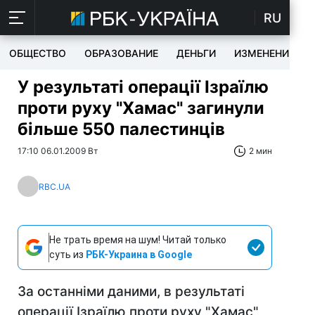
RU
ОБЩЕСТВО
ОБРАЗОВАНИЕ
ДЕНЬГИ
ИЗМЕНЕНИЯ
У результаті операції Ізраїлю
проти руху "Хамас" загинули
більше 550 палестинців
17:10 06.01.2009 Вт
2 мин
RBC.UA
Не трать время на шум! Читай только
суть из
РБК-Украина в Google
За останніми даними, в результаті
операції Ізраїлю проти руху "Хамас"