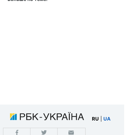
RU
|
UA