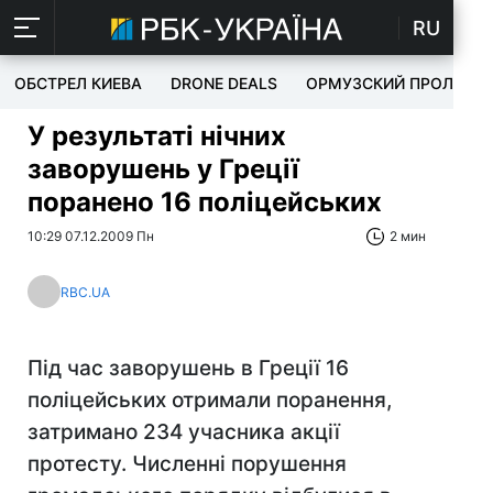
RU
ОБСТРЕЛ КИЕВА
DRONE DEALS
ОРМУЗСКИЙ ПРОЛИВ
У результаті нічних
заворушень у Греції
поранено 16 поліцейських
10:29 07.12.2009 Пн
2 мин
RBC.UA
Під час заворушень в Греції 16
поліцейських отримали поранення,
затримано 234 учасника акції
протесту. Численні порушення