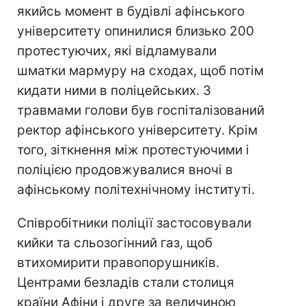
якийсь момент в будівлі афінського
університету опинилися близько 200
протестуючих, які відламували
шматки мармуру на сходах, щоб потім
кидати ними в поліцейських. З
травмами голови був госпіталізований
ректор афінського університету. Крім
того, зіткнення між протестуючими і
поліцією продовжувалися вночі в
афінському політехнічному інституті.
Співробітники поліції застосовували
кийки та сльозогінний газ, щоб
втихомирити правопорушників.
Центрами безладів стали столиця
країни Афіни і друге за величиною