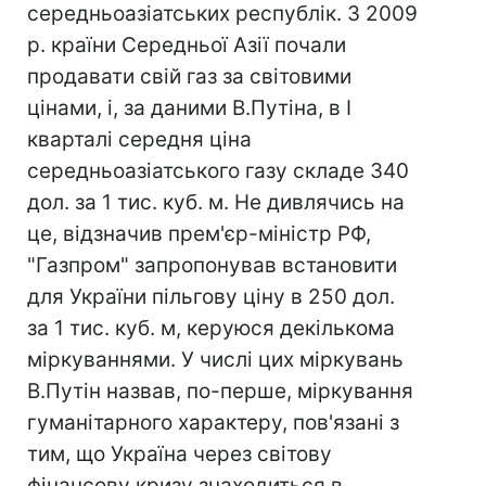
середньоазіатських республік. З 2009
р. країни Середньої Азії почали
продавати свій газ за світовими
цінами, і, за даними В.Путіна, в I
кварталі середня ціна
середньоазіатського газу складе 340
дол. за 1 тис. куб. м. Не дивлячись на
це, відзначив прем'єр-міністр РФ,
"Газпром" запропонував встановити
для України пільгову ціну в 250 дол.
за 1 тис. куб. м, керуюся декількома
міркуваннями. У числі цих міркувань
В.Путін назвав, по-перше, міркування
гуманітарного характеру, пов'язані з
тим, що Україна через світову
фінансову кризу знаходиться в